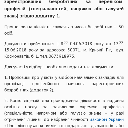
зареєстрованих безробітних за переліком
професій (спеціальностей, напрямів або галузей
знань) згідно додатку 1.
Прогнозована кількість слухачів з числа безробітних – 50
осіб.
00
00
Документи приймаються з 8
04.06.2018 року до 12
15.06.2018 року за адресою: 50071, м. Кривий Ріг, вул.
Космонавтів, б. 1, тел. 0673918973.
Для участі у відборі необхідно подати такі документи:
1. Пропозиції про участь у відборі навчальних закладів для
організації професійного навчання зареєстрованих
безробітних (додаток 2).
2. Копію ліцензій для провадження діяльності з надання
освітніх послуг за заявленою окремою професією
(спеціальністю, напрямом або галуззю знань) – у разі
отримання ліцензії до набрання чинності
Законом України
«Про ліцензування видів господарської діяльності» або