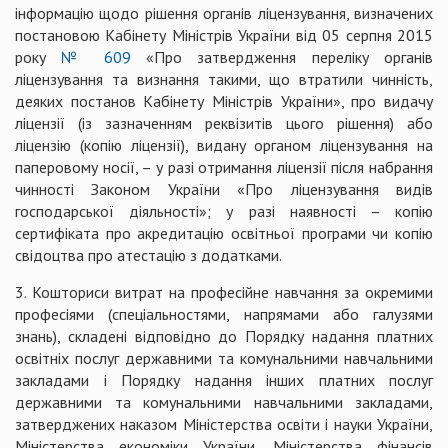
інформацію щодо рішення органів ліцензування, визначених
постановою Кабінету Міністрів України від 05 серпня 2015
року
№ 609
«Про затвердження переліку органів
ліцензування та визнання такими, що втратили чинність,
деяких постанов Кабінету Міністрів України», про видачу
ліцензії (із зазначенням реквізитів цього рішення) або
ліцензію (копію ліцензії), видану органом ліцензування на
паперовому носії, – у разі отримання ліцензії після набрання
чинності Законом України «Про ліцензування видів
господарської діяльності»; у разі наявності – копію
сертифіката про акредитацію освітньої програми чи копію
свідоцтва про атестацію з додатками.
3. Кошториси витрат на професійне навчання за окремими
професіями (спеціальностями, напрямами або галузями
знань), складені відповідно до Порядку надання платних
освітніх послуг державними та комунальними навчальними
закладами і Порядку надання інших платних послуг
державними та комунальними навчальними закладами,
затверджених наказом Міністерства освіти і науки України,
Міністерства економіки України, Міністерства фінансів