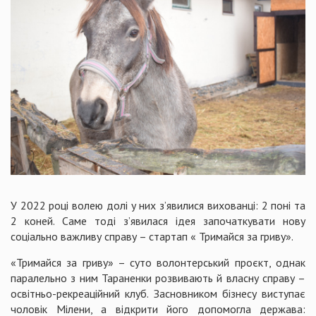
У 2022 році волею долі у них з’явилися вихованці: 2 поні та
2 коней. Саме тоді з’явилася ідея започаткувати нову
соціально важливу справу – стартап « Тримайся за гриву».
«Тримайся за гриву» – суто волонтерський проєкт, однак
паралельно з ним Тараненки розвивають й власну справу –
освітньо-рекреаційний клуб. Засновником бізнесу виступає
чоловік Мілени, а відкрити його допомогла держава: