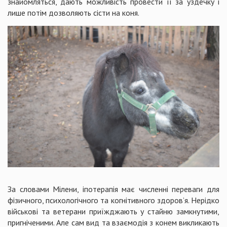
знайомляться, дають можливість провести її за уздечку і
лише потім дозволяють сісти на коня.
За словами Мілени, іпотерапія має численні переваги для
фізичного, психологічного та когнітивного здоров’я. Нерідко
військові та ветерани приїжджають у стайню замкнутими,
пригніченими. Але сам вид та взаємодія з конем викликають