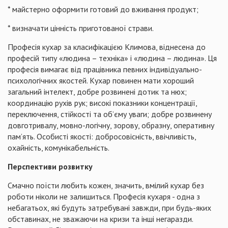
* майстерно оформити готовий до вживання продукт;
* визначати цінність приготованої страви.
Професія кухар за класифікацією Климова, віднесена до
професій типу «людина – техніка» і «людина – людина». Ця
професія вимагає від працівника певних індивідуально-
психологічних якостей. Кухар повинен мати хороший
загальний інтелект, добре розвинені дотик та нюх;
координацію рухів рук; високі показники концентрації,
переключення, стійкості та об’єму уваги; добре розвинену
довготривалу, мовно-логічну, зорову, образну, оперативну
пам’ять. Особисті якості: добросовісність, ввічливість,
охайність, комунікабельність.
Перспективи розвитку
Смачно поїсти любить кожен, значить, вмілий кухар без
роботи ніколи не залишиться. Професія кухаря - одна з
небагатьох, які будуть затребувані завжди, при будь-яких
обставинах, не зважаючи на кризи та інші негаразди.