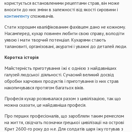
користується встановленими рецептами страв, він може
вносити до них зміни в залежності від якості сировини і
контингенту
споживачів.
Стати хорошим кваліфікованим фахівцем дано не кожному.
Насамперед, кухар повинен любити свою справу, володіти
уявою і мати творчий потенціал. Кухарями стають
талановиті, організовані, акуратні і уважні до деталей люди.
Коротка історія
Майстерність приготування їжі є однією з найдавніших
галузей людської діяльності. Сучасний великий досвід
обробки харчових продуктів і приготування із них страв
накопичувався протягом багатьох віків.
Професія кухар розвивалася разом з цивілізацією, так що
можна сказати, це найдавніша професія.
Про перших професіоналів, що заробляли таким ремеслом
на життя, свідчать позначки грецької цивілізації на острові
Крит 2600-го року до н.е. Для солдатів царя їжу готував з