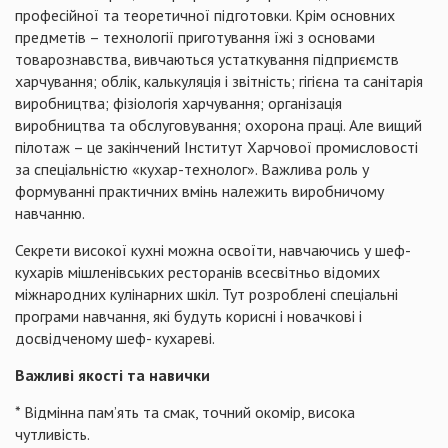
професійної та теоретичної підготовки. Крім основних
предметів – технології приготування їжі з основами
товарознавства, вивчаються устаткування підприємств
харчування; облік, калькуляція і звітність; гігієна та санітарія
виробництва; фізіологія харчування; організація
виробництва та обслуговування; охорона праці. Але вищий
пілотаж – це закінчений Інститут Харчової промисловості
за спеціальністю «кухар-технолог». Важлива роль у
формуванні практичних вмінь належить виробничому
навчанню.
Секрети високої кухні можна освоїти, навчаючись у шеф-
кухарів мішленівських ресторанів всесвітньо відомих
міжнародних кулінарних шкіл. Тут розроблені спеціальні
програми навчання, які будуть корисні і новачкові і
досвідченому шеф- кухареві.
Важливі якості та навички
* Відмінна пам’ять та смак, точний окомір, висока
чутливість.