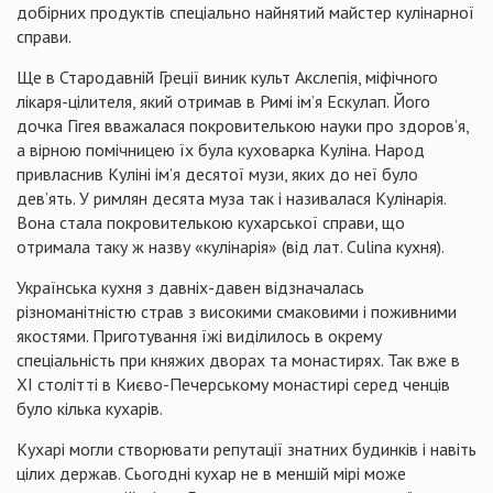
добірних продуктів спеціально найнятий майстер кулінарної
справи.
Ще в Стародавній Греції виник культ Акслепія, міфічного
лікаря-цілителя, який отримав в Римі ім’я Ескулап. Його
дочка Гігея вважалася покровителькою науки про здоров’я,
а вірною помічницею їх була куховарка Куліна. Народ
привласнив Куліні ім’я десятої музи, яких до неї було
дев’ять. У римлян десята муза так і називалася Кулінарія.
Вона стала покровителькою кухарської справи, що
отримала таку ж назву «кулінарія» (від лат. Culina кухня).
Українська кухня з давніх-давен відзначалась
різноманітністю страв з високими смаковими і поживними
якостями. Приготування їжі виділилось в окрему
спеціальність при княжих дворах та монастирях. Так вже в
XI столітті в Києво-Печерському монастирі серед ченців
було кілька кухарів.
Кухарі могли створювати репутації знатних будинків і навіть
цілих держав. Сьогодні кухар не в меншій мірі може