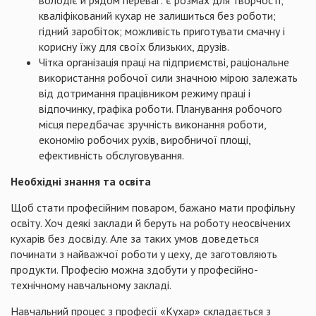
володіє й рядом переваг: є розмах для творчості;
кваліфікований кухар не залишиться без роботи;
гідний заробіток; можливість приготувати смачну і
корисну їжу для своїх близьких, друзів.
Чітка організація праці на підприємстві, раціональне
використання робочої сили значною мірою залежать
від дотримання працівником режиму праці і
відпочинку, графіка роботи. Планування робочого
місця передбачає зручність виконання роботи,
економію робочих рухів, виробничої площі,
ефективність обслуговування.
Необхідні знання та освіта
Щоб стати професійним поваром, бажано мати профільну
освіту. Хоч деякі заклади й беруть на роботу неосвічених
кухарів без досвіду. Але за таких умов доведеться
починати з найважчої роботи у цеху, де заготовляють
продукти. Професію можна здобути у професійно-
технічному навчальному закладі.
Навчальний процес з професії «Кухар» складається з