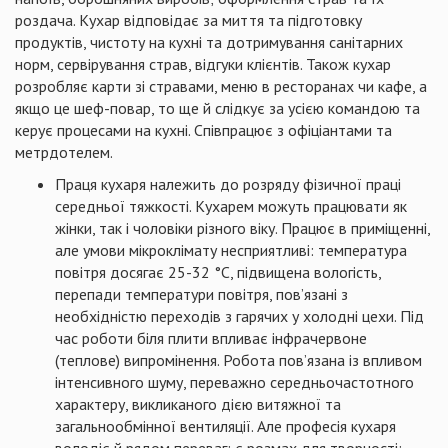
роздача. Кухар відповідає за миття та підготовку
продуктів, чистоту на кухні та дотримування санітарних
норм, сервірування страв, відгуки клієнтів. Також кухар
розробляє карти зі стравами, меню в ресторанах чи кафе, а
якщо це шеф-повар, то ще й слідкує за усією командою та
керує процесами на кухні. Співпрацює з офіціантами та
метрдотелем.
Праця кухаря належить до розряду фізичної праці
середньої тяжкості. Кухарем можуть працювати як
жінки, так і чоловіки різного віку. Працює в приміщенні,
але умови мікроклімату несприятливі: температура
повітря досягає 25-32 °С, підвищена вологість,
перепади температури повітря, пов’язані з
необхідністю переходів з гарячих у холодні цехи. Під
час роботи біля плити впливає інфрачервоне
(теплове) випромінення. Робота пов’язана із впливом
інтенсивного шуму, переважно середньочастотного
характеру, викликаного дією витяжної та
загальнообмінної вентиляції. Але професія кухаря