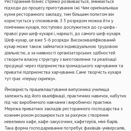
Ресторанний бізнес стрімко розвивається, змінюються
підходи до процесу приготування їжі. Чим оригінальніша
кухня ресторанного закладу, тим більшим попитом він
користується у споживачів. З 3 розрядом можна йти у
помічники кухаря, поступово дослужитися до су-шефа -
правої руки шеф-кухаря і, нарешті, до самого шеф-кухаря.
Шеф-кухар, це вже 5-6 розряди. Висококваліфікований
кухар може також займатися індивідуальною трудовою
діяльністю, а за наявності організаторських здібностей
створити власну структуру з виготовлення та реалізації
продукції через підприємства громадського харчування та
приватні підприємства харчування. Саме творчість кухаря
тут грає «першу скрипку».
Ймовірність працевлаштування випускника училища
залежить від його кваліфікації, практичних навичок, набутих
під час виробничого навчання і виробничої практики.
Мережа приватних закладів ресторанного господарства з
кожним роком розширюється за рахунок створення
невеликих кафе, кафе-закусочних, кафетеріїв, міні-барів.
Така форма господарювання потребує фахівців-універсалів,