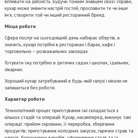
впливати на дійсність. Будучи тонким знавцем своєї справи,
кухар може змінити настрій гостей, прославити те чи інше
ім’я, створити той чи інший ресторанний бренд.
Місце роботи
Сфера послуг на сьогоднішній день набирає обертів, а
значить, кухарі потрібні в ресторанах і барах, кафе і
торговельно – розважальних закладах.
Готувати їжу потрібно в дитячих садах і школах, їдальнях,
лікарнях.
Хороший кухар затребуваний в будь-якій галузі і ніколи не
залишиться без роботи.
Характер роботи
Технологічний процес приготування їжі складається з
кількох стадій та операцій. Кухар, насамперед, виконує такі
операції: прийом сировини, її переробка, зберігання
продуктів; приготування холодних закусок, гарячих страв та
напоїв, борошняних виробів; оформлення страв та їх