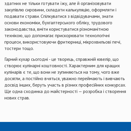
здатних не тільки готувати їжу, але й організовувати
закупівлю сировини, складати калькуляцію, оформляти і
подавати страви. Спілкуватися з відвідувачами, знати
основи економіки, бухгалтерського обліку, трудового
законодавства, вміти користуватися різноманітною
технікою, що допомагає прискорювати технологічні
процеси, використовуючи фритюрниці, мікрохвильові печі,
тостери тощо.
Гарний кухар сьогодні - це творець, справжній ювелір, що
створює кулінарні коштовності. Характерним для кращих
кулінарів є те, що вони не зупиняються на тому, чого вже
досягли, а постійно вчяться, уважно переймають і вивчають
досвід інших, беруть участь в різних професійних конкурсах.
Ще одна сходинка до майстерності — розробка і створення
нових страв.