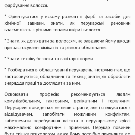
фарбування волосся.
* Орієнтуватися у всьому розмаїтті фарб та засобів для
хімічної завивки, знати, як перукарські речовини
взаємодіють з різними типами шкіри і волосся.
* Знати, як доглядати за волоссям, не завдаючи йому шкоди
при застосуванні хімікатів та різного обладнання.
* Знати техніку безпеки та санітарні норми.
* Розбиратися в облаштуванні перукарень, інструментах, що
застосовуються, обладнанні та техніці; знати, як обробляти
знаряддя праці та доглядати за ним.
Освоювати професію рекомендується людям
комунікабельним, тактовним, делікатним і терплячим.
Перукареві доведеться не лише стригти, але і спілкуватися з
відвідувачем, запобігати можливим конфліктам,
забезпечити перебування клієнта в перукарському кріслі
максимально комфортним і приємним. Перукар повинен
бути трішки психологом, адже йому потрібно прихилити до