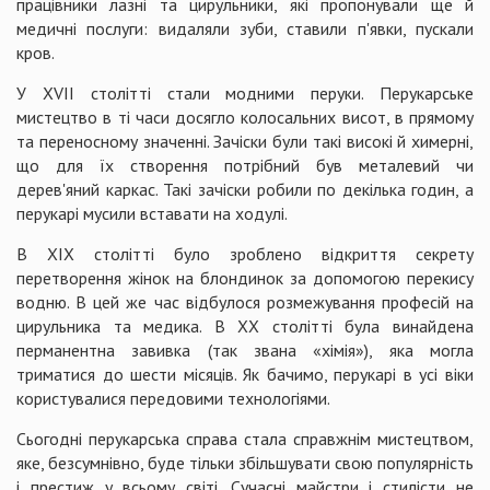
працівники лазні та цирульники, які пропонували ще й
медичні послуги: видаляли зуби, ставили п'явки, пускали
кров.
У XVII столітті стали модними перуки. Перукарське
мистецтво в ті часи досягло колосальних висот, в прямому
та переносному значенні. Зачіски були такі високі й химерні,
що для їх створення потрібний був металевий чи
дерев'яний каркас. Такі зачіски робили по декілька годин, а
перукарі мусили вставати на ходулі.
В XIX столітті було зроблено відкриття секрету
перетворення жінок на блондинок за допомогою перекису
водню. В цей же час відбулося розмежування професій на
цирульника та медика. В XX столітті була винайдена
перманентна завивка (так звана «хімія»), яка могла
триматися до шести місяців. Як бачимо, перукарі в усі віки
користувалися передовими технологіями.
Сьогодні перукарська справа стала справжнім мистецтвом,
яке, безсумнівно, буде тільки збільшувати свою популярність
і престиж у всьому світі. Сучасні майстри і стилісти не