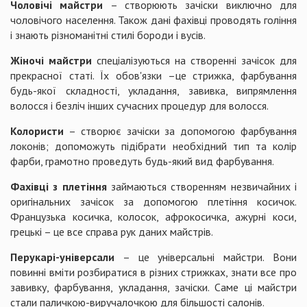
Ч
оловічі майстри
– створюють зачіски виключно для
чоловічого населення. Також дані фахівці проводять гоління
і знають різноманітні стилі бороди і вусів.
Жіночі майстри
спеціалізуються на створенні зачісок для
прекрасної статі. Їх обов'язки –це стрижка, фарбування
будь-якої складності, укладання, завивка, випрямлення
волосся і безліч інших сучасних процедур для волосся.
Колористи
– створює зачіски за допомогою фарбування
локонів; допоможуть підібрати необхідний тип та колір
фарби, грамотно проведуть будь-який вид фарбування.
Фахівці з плетіння
займаються створенням незвичайних і
оригінальних зачісок за допомогою плетіння косичок.
Французька косичка, колосок, афрокосичка, ажурні коси,
грецькі – це все справа рук даних майстрів.
Перукарі-універсали
– це універсальні майстри. Вони
повинні вміти розбиратися в різних стрижках, знати все про
завивку, фарбування, укладання, зачіски. Саме ці майстри
стали паличкою-виручалочкою для більшості салонів.