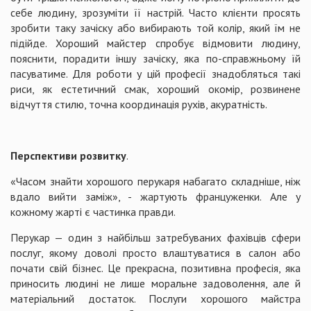
себе людину, зрозуміти її настрій. Часто клієнти просять
зробити таку зачіску або вибирають той колір, який їм не
підійде. Хороший майстер спробує відмовити людину,
пояснити, порадити іншу зачіску, яка по-справжньому їй
пасуватиме. Для роботи у цій професії знадобляться такі
риси, як естетичний смак, хороший окомір, розвинене
відчуття стилю, точна координація рухів, акуратність.
Перспективи розвитку
.
«Часом знайти хорошого перукаря набагато складніше, ніж
вдало вийти заміж», - жартують француженки. Але у
кожному жарті є частинка правди.
Перукар — один з найбільш затребуваних фахівців сфери
послуг, якому доволі просто влаштуватися в салон або
почати свій бізнес. Це прекрасна, позитивна професія, яка
приносить людині не лише моральне задоволення, але й
матеріальний достаток. Послуги хорошого майстра