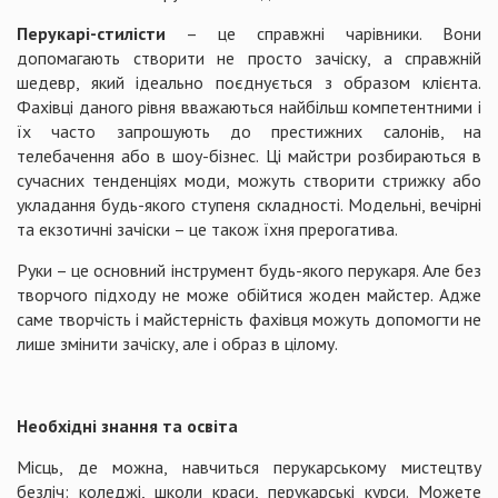
Перукарі-стилісти
– це справжні чарівники. Вони
допомагають створити не просто зачіску, а справжній
шедевр, який ідеально поєднується з образом клієнта.
Фахівці даного рівня вважаються найбільш компетентними і
їх часто запрошують до престижних салонів, на
телебачення або в шоу-бізнес. Ці майстри розбираються в
сучасних тенденціях моди, можуть створити стрижку або
укладання будь-якого ступеня складності. Модельні, вечірні
та екзотичні зачіски – це також їхня прерогатива.
Руки – це основний інструмент будь-якого перукаря. Але без
творчого підходу не може обійтися жоден майстер. Адже
саме творчість і майстерність фахівця можуть допомогти не
лише змінити зачіску, але і образ в цілому.
Необхідні знання та освіта
Місць, де можна, навчиться перукарському мистецтву
безліч: коледжі, школи краси, перукарські курси. Можете