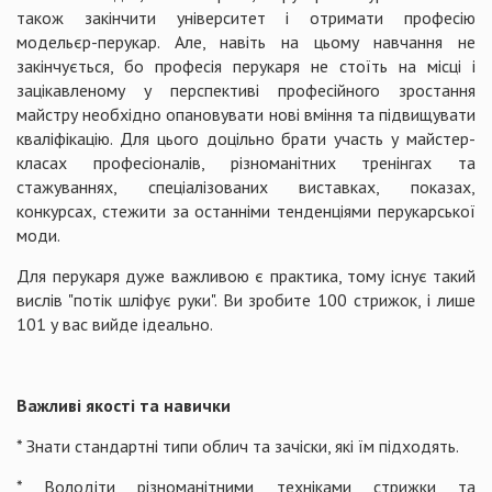
також закінчити університет і отримати професію
модельєр-перукар. Але, навіть на цьому навчання не
закінчується, бо професія перукаря не стоїть на місці і
зацікавленому у перспективі професійного зростання
майстру необхідно опановувати нові вміння та підвищувати
кваліфікацію. Для цього доцільно брати участь у майстер-
класах професіоналів, різноманітних тренінгах та
стажуваннях, спеціалізованих виставках, показах,
конкурсах, стежити за останніми тенденціями перукарської
моди.
Для перукаря дуже важливою є практика, тому існує такий
вислів "потік шліфує руки". Ви зробите 100 стрижок, і лише
101 у вас вийде ідеально.
Важливі якості та навички
* Знати стандартні типи облич та зачіски, які їм підходять.
* Володіти різноманітними техніками стрижки та