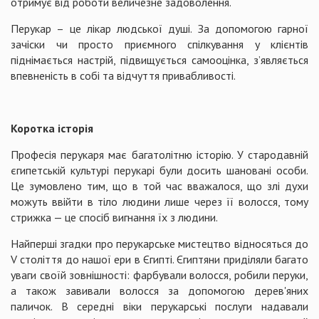
отримує від роботи величезне задоволення.
Перукар – це лікар людської душі. За допомогою гарної
зачіски чи просто приємного спілкування у клієнтів
піднімається настрій, підвищується самооцінка, з’являється
впевненість в собі та відчуття привабливості.
Коротка історія
Професія перукаря має багатолітню історію. У стародавній
єгипетській культурі перукарі були досить шановані особи.
Це зумовлено тим, що в той час вважалося, що злі духи
можуть ввійти в тіло людини лише через її волосся, тому
стрижка — це спосіб вигнання їх з людини.
Найперші згадки про перукарське мистецтво відносяться до
V століття до нашої ери в Єгипті. Єгиптяни приділяли багато
уваги своїй зовнішності: фарбували волосся, робили перуки,
а також завивали волосся за допомогою дерев'яних
паличок. В середні віки перукарські послуги надавали