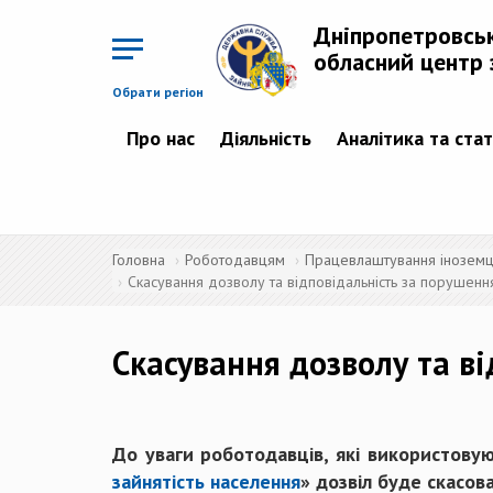
Перейти
до
Дніпропетровсь
основного
матеріалу
обласний центр 
Обрати регіон
Про нас
Діяльність
Аналітика та ста
Головна
Роботодавцям
Працевлаштування іноземців
Скасування дозволу та відповідальність за порушенн
Скасування дозволу та в
До уваги роботодавців, які використовую
зайнятість населення
» дозвіл буде скасова