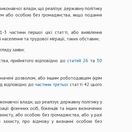
виконавчої влади, що реалізує державну політику
емцем або особою без громадянства, якщо подання
-3 частини першої цієї статті, або виявлення
населення та трудової міграції, таких обставин;
гляду заяви;
ства, прийнятого відповідно до
статей 26
та
30
изначені дозволом, або іншим роботодавцем (крім
ад відповідно до
частини третьої
статті 42 цього
конавчої влади, що реалізує державну політику у
страції фізичних осіб, біженців та інших визначених
ахисту, або особою без громадянства, або у разі
 захисту, про відмову у визнанні особою без