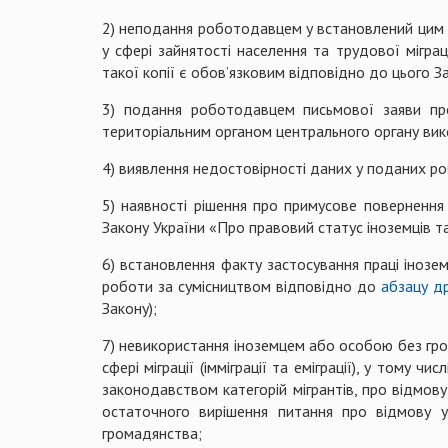
2) неподання роботодавцем у встановлений цим З
у сфері зайнятості населення та трудової мігра
такої копії є обов’язковим відповідно до цього З
3) подання роботодавцем письмової заяви про
територіальним органом центрального органу вико
4) виявлення недостовірності даних у поданих ро
5) наявності рішення про примусове поверненн
Закону України «Про правовий статус іноземців т
6) встановлення факту застосування праці інозе
роботи за сумісництвом відповідно до
абзацу д
Закону);
7) невикористання іноземцем або особою без гро
сфері міграції (імміграції та еміграції), у тому ч
законодавством категорій мігрантів, про відмов
остаточного вирішення питання про відмову 
громадянства;