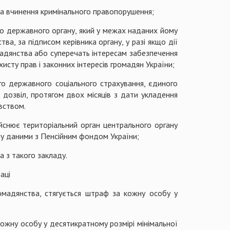
за вчинення кримінального правопорушення;
ого державного органу, який у межах наданих йому
а, за підписом керівника органу, у разі якщо дії
мадянства або суперечать інтересам забезпечення
исту прав і законних інтересів громадян України;
о державного соціального страхування, єдиного
 дозвіл, протягом двох місяців з дати укладення
вством.
йснює територіальний орган центрального органу
іну даними з Пенсійним фондом України;
а з такого закладу.
аці
омадянства, стягується штраф за кожну особу у
кожну особу у десятикратному розмірі мінімальної