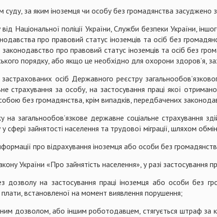
м суду, за яким іноземця чи особу без громадянства засуджено 
ід Національної поліції України, Служби безпеки України, інш
авства про правовий статус іноземців та осіб без громадянств
законодавство про правовий статус іноземців та осіб без гро
ького порядку, або якщо це необхідно для охорони здоров’я, зах
 застрахованих осіб Державного реєстру загальнообов’язковог
не страхування за особу, на застосування праці якої отримано
особою без громадянства, крім випадків, передбачених законода
 на загальнообов’язкове державне соціальне страхування зді
 у сфері зайнятості населення та трудової міграції, шляхом обм
інформації про відрахування іноземця або особи без громадянств
кону України «Про зайнятість населення», у разі застосування пр
з дозволу на застосування праці іноземця або особи без гр
ї плати, встановленої на момент виявлення порушення;
ченим дозволом, або іншим роботодавцем, стягується штраф за 