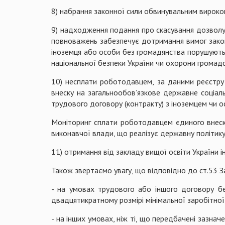
8) набрання законної сили обвинувальним вироко
9) надходження подання про скасування дозволу в
повноважень забезпечує дотримання вимог законод
іноземця або особи без громадянства порушують 
національної безпеки України чи охорони громадс
10) несплати роботодавцем, за даними реєстру
внеску на загальнообов’язкове державне соціаль
трудового договору (контракту) з іноземцем чи 
Моніторинг сплати роботодавцем єдиного внеску
виконавчої влади, що реалізує державну політику
11) отримання від закладу вищої освіти України 
Також звертаємо увагу, що відповідно до ст.53 За
- на умовах трудового або іншого договору бе
двадцятикратному розмірі мінімальної заробітно
- на інших умовах, ніж ті, що передбачені зазна