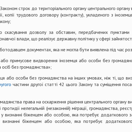
аконом строк до територіального органу центрального органу 
ції, копії трудового договору (контракту), укладеного з іноз
акону;
 скасування дозволу за обставин, передбачених пунктами 1
навчої влади, що реалізує державну політику у сфері зайнятості 
ботодавцем документах, яка не могла бути виявлена під час роз
я або примусове видворення іноземця або особи без громадян
а осіб без громадянства»;
мця або особи без громадянства на інших умовах, ніж ті, що в
ругого
частини другої статті 42 цього Закону та суміщення пос
мадянства права на оскарження рішення центрального органу ви
ислі протидії нелегальній (незаконній) міграції, громадянства, реє
у у визнанні біженцем або особою, яка потребує додаткового з
у визнанні біженцем або особою, яка потребує додаткового