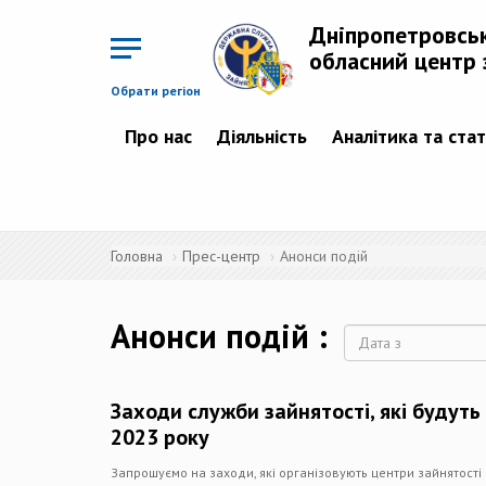
Перейти
до
Дніпропетровсь
основного
матеріалу
обласний центр 
Обрати регіон
Про нас
Діяльність
Аналітика та ста
Головна
Прес-центр
Анонси подій
Анонси подій
Дата
Заходи служби зайнятості, які будуть
2023 року
Запрошуємо на заходи, які організовують центри зайнятост