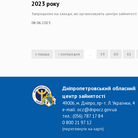
2023 року
Запрошуємо на заходи, які організовують центри зайнятост
08.06.2023
« перша
‹ попередня
…
59
60
61
Дніпропетровський обласний
центр зайнятості
49006, м. Дніпро, пр-т. Л. Українки, 4
e-mail: ocz@dnpocz.gov.ua
тел.: (056) 787 17 84
0 800 21 97 12
(переглянути на карті)