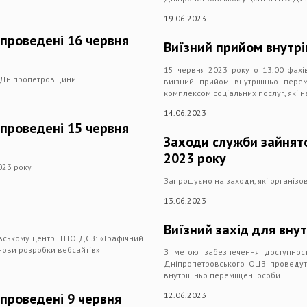
19.06.2023
 проведені 16 червня
Виїзний прийом внутр
15 червня 2023 року о 13.00 фахі
і Дніпропетровщини
виїзний прийом внутрішньо перем
комплексом соціальних послуг, які н
14.06.2023
 проведені 15 червня
Заходи служби зайнято
2023 року
023 року
Запрошуємо на заходи, які організ
13.06.2023
Виїзний захід для вну
вському центрі ПТО ДСЗ: «Графічний
снови розробки вебсайтів»
З метою забезпечення доступності
Дніпропетровського ОЦЗ проведуть
внутрішньо переміщені особи
 проведені 9 червня
12.06.2023