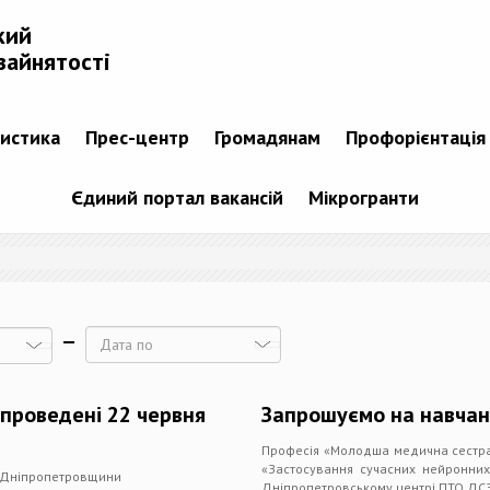
кий
зайнятості
тистика
Прес-центр
Громадянам
Профорієнтація
Єдиний портал вакансій
Мікрогранти
Дата
 проведені 22 червня
Запрошуємо на навча
Професія «Молодша медична сестра
«Застосування сучасних нейронних
і Дніпропетровщини
Дніпропетровському центрі ПТО ДС