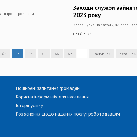
Заходи служби зайнято
2023 року
і Дніпропетровщини
Запрошуємо на заходи, які організ
07.06.2023
62
63
64
65
66
67
…
наступна ›
остання »
Поширені запитання громадян
Корисна інформація для населення
Історії успіху
Роз'яснення щодо надання послуг роботодавцям