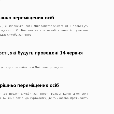
ішньо переміщених осіб
вці Дніпровської філії Дніпропетровського ОЦЗ проведуть
іщених осіб. Головна мета – ознайомлення із сучасним
адає служба зайнятості
сті, які будуть проведені 14 червня
овують центри зайнятості Дніпропетровщини
трішньо переміщених осіб
 до послуг служби зайнятості фахівці Кам’янської філії
 виїзний захід до гуртожитку, де тимчасово проживають