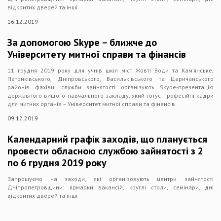
відкритих дверей та інші
16.12.2019
За допомогою Skype – ближче до
Університету митної справи та фінансів
11 грудня 2019 року для учнів шкіл міст Жовті Води та Кам’янське,
Петриківського, Дніпровського, Васильківського та Царичанського
районів фахівці служби зайнятості організують Skype-презентацію
державного вищого навчального закладу, який готує професійні кадри
для митних органів – Університет митної справи та фінансів
09.12.2019
Календарний графік заходів, що планується
провести обласною службою зайнятості з 2
по 6 грудня 2019 року
Запрошуємо на заходи, які організовують центри зайнятості
Дніпропетровщини: ярмарки вакансій, круглі столи, семінари, дні
відкритих дверей та інші