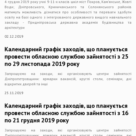
4 грудня 2019 року учні 9-11-х класів шкіл міст Покров, Кам’янське, Жовті
Води; Дніпровського, Криничанського та Солонянського районів
матимуть можливість дізнатися про особливості та переваги здобути
освіту на базі одного з інтегрованого державного вищого навчального
закладу - Придніпровська державна академія будівництва та
архітектури
02.12.2019
Календарний графік заходів, що планується
провести обласною службою зайнятості з 25
по 29 листопада 2019 року
Запрошуємо на заходи, які організовують центри зайнятості
Дніпропетровщини: ярмарки вакансій, круглі столи, семінари, дні
відкритих дверей та інші
25.11.2019
Календарний графік заходів, що планується
провести обласною службою зайнятості з 16
по 21 грудня 2019 року
Запрошуємо на заходи, які організовують центри зайнятості
Дніпропетровщини: ярмарки вакансій, круглі столи, семінари, дні