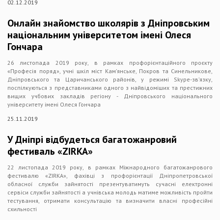
02.12.2019
Онлайн знайомство школярів з Дніпровським
національним університетом імені Олеся
Гончара
26 листопада 2019 року, в рамках профорієнтаційного проєкту
«Професія поряд», учні шкіл міст Кам’янське, Покров та Синельникове,
Дніпровського та Царичанського районів, у режимі Skype-зв’язку,
поспілкуються з представниками одного з найвідоміших та престижних
вищих учбових закладів регіону - Дніпровського національного
університету імені Олеся Гончара
25.11.2019
У Дніпрі відбудеться багатожанровий
фестиваль «ZIRKA»
22 листопада 2019 року, в рамках Міжнародного багатожанрового
фестивалю «ZIRKA», фахівці з профорієнтації Дніпропетровської
обласної служби зайнятості презентуватимуть сучасні електронні
сервіси служби зайнятості а учнівська молодь матиме можливість пройти
тестування, отримати консультацію та визначити власні професійні
схильності