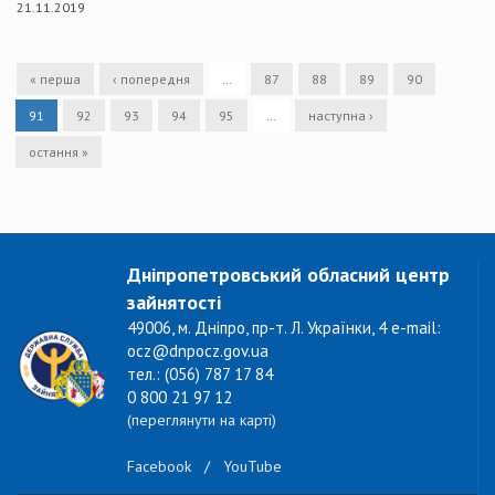
21.11.2019
« перша
‹ попередня
…
87
88
89
90
91
92
93
94
95
…
наступна ›
остання »
Дніпропетровський обласний центр
зайнятості
49006, м. Дніпро, пр-т. Л. Українки, 4 e-mail:
ocz@dnpocz.gov.ua
тел.: (056) 787 17 84
0 800 21 97 12
(переглянути на карті)
Facebook
/
YouTube