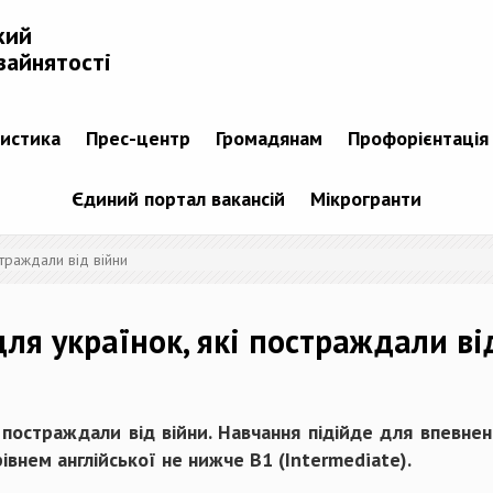
кий
зайнятості
тистика
Прес-центр
Громадянам
Профорієнтація
Єдиний портал вакансій
Мікрогранти
страждали від війни
ля українок, які постраждали ві
і постраждали від війни. Навчання підійде для впевне
івнем англійської не нижче B1 (Intermediate).