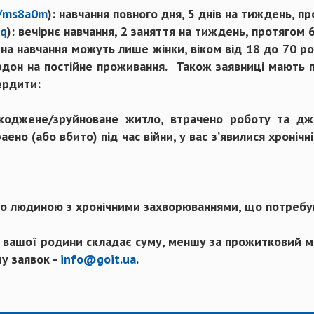
al/ms8a0m
): навчання повного дня, 5 днів на тиждень, пр
nq
): вечірнє навчання, 2 заняття на тиждень, протягом 6
 на навчання можуть лише жінки, віком від 18 до 70 рок
рдон на постійне проживання. Також заявниці мають п
вердити:
шкоджене/зруйноване житло, втрачено роботу та д
ено (або вбито) під час війни, у вас з’явилися хроніч
або людиною з хронічними захворюваннями, що потребу
а вашої родини складає суму, меншу за прожитковий м
у заявок -
info@goit.ua
.