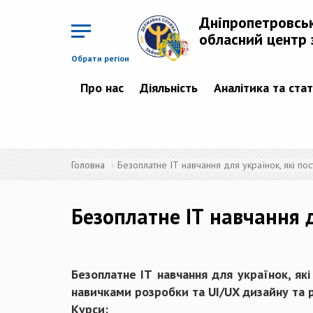
Перейти
до
Дніпропетровсь
основного
матеріалу
обласний центр 
Обрати регіон
Про нас
Діяльність
Аналітика та ста
Головна
Безоплатне ІТ навчання для українок, які по
Безоплатне ІТ навчання д
Безоплатне ІТ навчання для українок, як
навичками розробки та UI/UX дизайну та р
Курси: