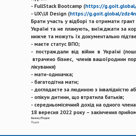
- FullStack Bootcamp (
https://g.goit.glob
- UX\UI Design (
https://g.goit.global/zdz4
Брати участь у відборі та отримати грант
Україні та не планують, виїжджати за ко
нижче та можуть їх документально підт
- маєте статус ВПО;
- постраждали від війни в Україні (по
втрачено бізнес, членів вашоїродини пора
лікування)
- мати-одиначка;
- багатодітна мати;
- доглядаєте за людиною з інвалідністю 
- опікун дитини, що втратила батьків;
- середньомісячний дохід на одного член
18 вересня 2022 року – закінчення прийом
Анонс/Подія:
Подія