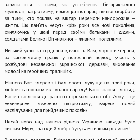
залишається з нами, як уособлення безприкладної
мужності, патріотизму, тяжкої ратної праці і вічної скорботи
за тими, хто поклав на вівтар Перемоги найдорожче –
життя. Цю пам'ять несуть крізь роки все нові покоління,
схиляючись у шані перед своїми батьками і дідами,
солдатами Великої Вітчизняної – живими і полеглими.
Низький уклін та сердечна вдячність Вам, дорогі ветерани,
за самовіддану працю у повоєнний період, участь у
розбудові незалежної української держави, виховання
молоді на героїчних традиціях.
Міцного Вам здоров’я і бадьорості духу ще на довгі роки,
любові та пошани від усього народу! Ваші знання і досвід,
Ваше ставлення до ратного і громадського обов’язку – це
невичерпне джерело патріотизму, взірець гідний
наслідування для прийдешніх поколінь.
Нехай небо над нашою рідною Україною завжди буде
чистим. Миру, злагоди й добробуту вам і вашим родинам!