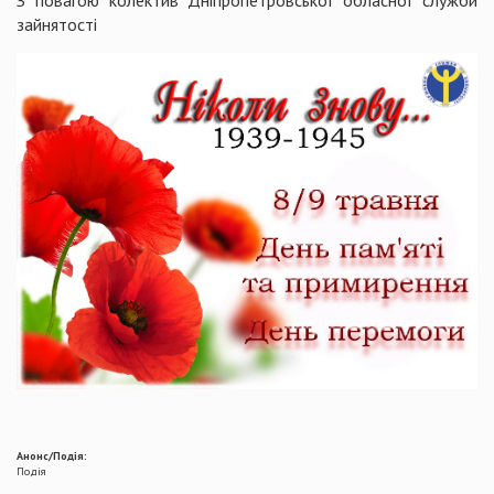
З повагою колектив Дніпропетровської обласної служби
зайнятості
Анонс/Подія:
Подія