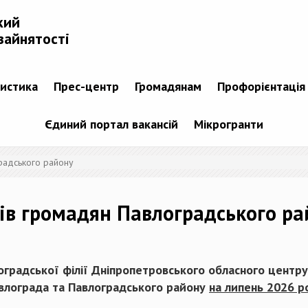
кий
зайнятості
тистика
Прес-центр
Громадянам
Профорієнтація
Єдиний портал вакансій
Мікрогранти
радського району
ів громадян Павлоградського ра
лоградської філії Дніпропетровського обласного центру
влограда та Павлоградського району
на липень 2026 р