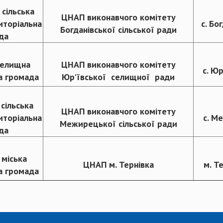
 сільська
ЦНАП виконавчого комітету
иторіальна
с. Бо
Богданівської сільської ради
да
селищна
ЦНАП виконавчого комітету
с. Юр
а громада
Юр’ївської селищної ради
сільська
ЦНАП виконавчого комітету
иторіальна
с. М
Межирецької сільської ради
да
 міська
ЦНАП м. Тернівка
м. Т
а громада