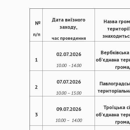
Дата виїзного
Назва гром
№
заходу,
територі
п/п
знаходить
час проведення
Вербківська 
02.07.2026
1
об’єднана тер
10.00 - 14.00
грома
07.07.2026
Павлоградсь
2
територіальн
10.00 – 15.00
Троїцька с
09.07.2026
3
об’єднана тер
10.00 – 14.00
грома