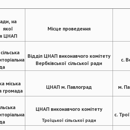
ади, на
ї якої
Місце проведення
ся ЦНАП
сільська
Відділ ЦНАП виконавчого комітету
иторіальна
с. 
Вербківської сільської ради
да
ка міська
ЦНАП м. Павлоград
м. П
а громада
ільська
ЦНАП виконавчого комітету
иторіальна
с. Тро
Троїцької сільської ради
да