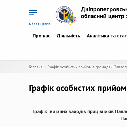
Перейти
до
Дніпропетровсь
основного
матеріалу
обласний центр 
Обрати регіон
Про нас
Діяльність
Аналітика та ста
Головна
Графік особистих прийомів громадян Павлог
Графік особистих прийом
Графік виїзних заходів працівників Пав
Па