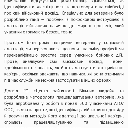
найчастіше відгукуються роботодавці. Дізнаються, як
ідентифікувати власні цінності та що говорити на співбесіді
про свій військовий досвід. Спеціально для ветеранів було
розроблено гайд — посібник із покроковою інструкцією з
адаптації військових навичок до мирної професії, який
учасники отримають безкоштовно.
Протягом 6-ти років підтримки ветеранів у соціальній
адаптації, ми переконалися, що попит на зміну професії чи
перекваліфікацію зростає серед учасників бойових дій.
Проте, аналізуючи свій військовий досвід, вони
здебільшого не знають, як його адаптувати до цивільної
кар’єри, оскільки вважають, що навички, які вони отримали
під час служби, не можна застосувати в інших сферах.
Досвід ГО «Центр зайнятості Вільних людей» та
розроблена методологія працевлаштування ветеранів, яка
була апробована у роботі з понад 500 учасниками АТО/
ООС, свідчать про те, що ідентифікація військового досвіду
й розуміння методів його адаптації до цивільної кар’єри,
сприяють працевлаштуванню та підвищенню