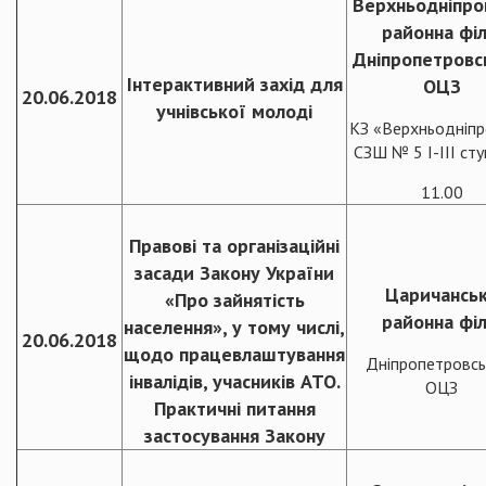
Верхньодніпро
районна філ
Дніпропетровс
Інтерактивний захід для
ОЦЗ
20.06.2018
учнівської молоді
КЗ «Верхньодніпр
СЗШ № 5 I-III ст
11.00
Правові та організаційні
засади Закону України
Царичансь
«Про зайнятість
районна філ
населення», у тому числі,
20.06.2018
щодо працевлаштування
Дніпропетровсь
інвалідів, учасників АТО.
ОЦЗ
Практичні питання
застосування Закону