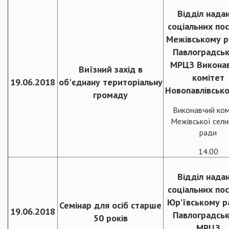
Відділ нада
соціальних пос
Межівському р
Павлоградсь
МРЦЗ Викона
Виїзний захід в
комітет
19.06.2018
об'єднану територіальну
Новопавлівсько
громаду
Виконавчий ком
Межівської сел
ради
14.00
Відділ нада
соціальних пос
Юр’ївському р
Семінар для осіб старше
19.06.2018
Павлоградсь
50 років
МРЦЗ