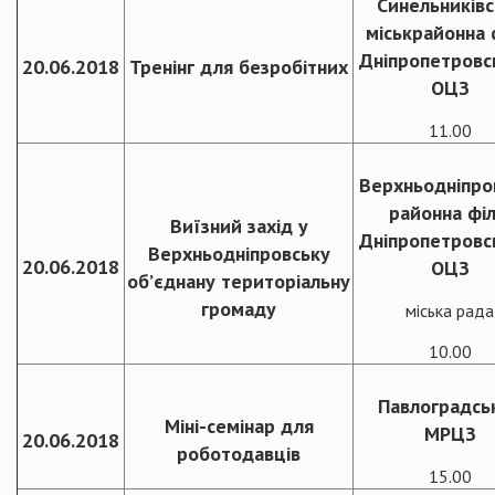
Синельниківс
міськрайонна 
Дніпропетровс
20.06.2018
Тренінг для безробітних
ОЦЗ
11.00
Верхньодніпро
районна філ
Виїзний захід у
Дніпропетровс
Верхньодніпровську
20.06.2018
ОЦЗ
об’єднану територіальну
громаду
міська рада
10.00
Павлоградсь
Міні-семінар для
МРЦЗ
20.06.2018
роботодавців
15.00