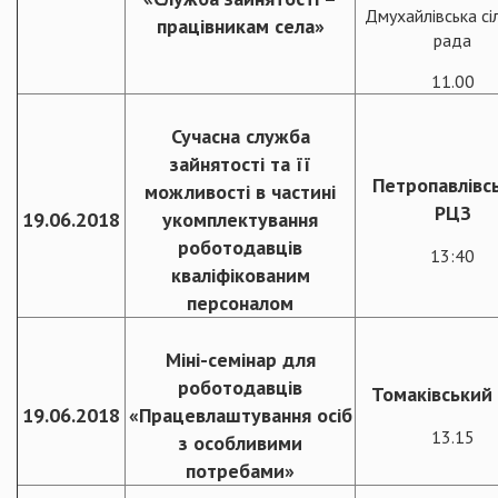
Дмухайлівська сі
працівникам села»
рада
11.00
Сучасна служба
зайнятості та її
Петропавлівс
можливості в частині
РЦЗ
19.06.2018
укомплектування
роботодавців
13:40
кваліфікованим
персоналом
Міні-семінар для
роботодавців
Томаківський
19.06.2018
«Працевлаштування осіб
13.15
з особливими
потребами»