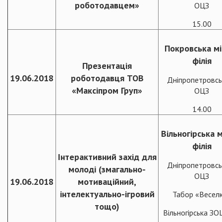
роботодавцем»
ОЦЗ
15.00
Покровська мі
філія
Презентація
19.06.2018
роботодавця ТОВ
Дніпропетровсь
«Максіпром Груп»
ОЦЗ
14.00
Вільногірська м
філія
Інтерактивний захід для
Дніпропетровсь
молоді (змагально-
ОЦЗ
19.06.2018
мотиваційний,
інтелектуально-ігровий
Табор «Весел
тощо)
Вільногірська З