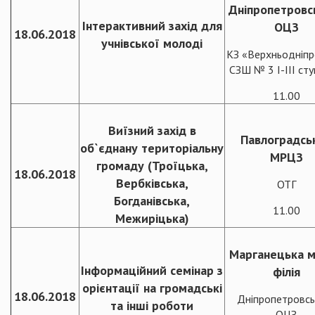
Дніпропетровс
Інтерактивний захід для
ОЦЗ
18.06.2018
учнівської молоді
КЗ «Верхньодніпр
СЗШ № 3 I-III ст
11.00
Виїзний захід в
Павлоградсь
об`єднану територіальну
МРЦЗ
громаду (Троїцька,
18.06.2018
Вербківська,
ОТГ
Богданівська,
11.00
Межиріцька)
Марганецька м
Інформаційний семінар з
філія
орієнтації на громадські
18.06.2018
Дніпропетровсь
та інші роботи
ОЦЗ