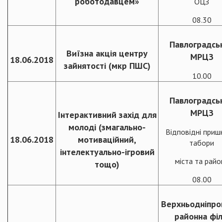
роботодавцем»
ОЦЗ
08.30
Павлоградсь
Виїзна акція центру
МРЦЗ
18.06.2018
зайнятості (мкр ПШС)
10.00
Павлоградсь
МРЦЗ
Інтерактивний захід для
молоді (змагально-
Відповідні пришк
18.06.2018
мотиваційний,
табори
інтелектуально-ігровий
міста та райо
тощо)
08.00
Верхньодніпро
районна філ