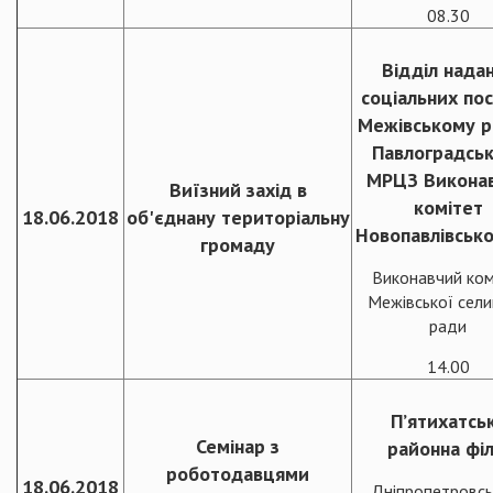
08.30
Відділ нада
соціальних пос
Межівському р
Павлоградсь
МРЦЗ Викона
Виїзний захід в
комітет
18.06.2018
об'єднану територіальну
Новопавлівсько
громаду
Виконавчий ком
Межівської сел
ради
14.00
П’ятихатсь
Семінар з
районна філ
роботодавцями
18.06.2018
Дніпропетровсь