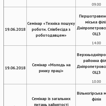
09.00
Першотравен
міська філі
Семінар «Техніка пошуку
Дніпропетровс
19.06.2018
роботи. Співбесіда з
ОЦЗ
роботодавцем»
14.00
Верхньодніпро
районна філ
Семінар «Молодь на
Дніпропетровс
19.06.2018
ринку праці»
ОЦЗ
10.00
Вільногірська м
Семінар із загальних
філія
питань зайнятості