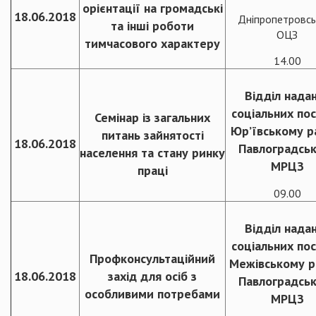
орієнтації на громадські
18.06.2018
Дніпропетровсь
та інші роботи
ОЦЗ
тимчасового характеру
14.00
Відділ нада
соціальних пос
Семінар із загальних
Юр’ївському р
питань зайнятості
18.06.2018
Павлоградсь
населення та стану ринку
МРЦЗ
праці
09.00
Відділ нада
соціальних пос
Профконсультаційний
Межівському р
18.06.2018
захід для осіб з
Павлоградсь
особливими потребами
МРЦЗ