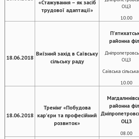
«Стажування – як засіб
ОЦЗ
трудової адаптації»
10.00
П’ятихатсь
районна філ
Дніпропетровсь
Виїзний захід в Саївську
18.06.2018
ОЦЗ
сільську раду
Саївська сільськ
10.00
Магдалинівс
районна філ
Тренінг «Побудова
Дніпропетровс
18.06.2018
кар’єри та професійний
ОЦЗ
розвиток»
08.00