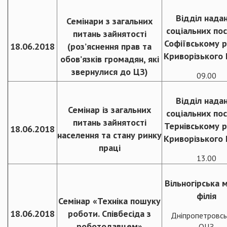
Відділ нада
Семінари з загальних
соціальних пос
питань зайнятості
Софіївському р
18.06.2018
(роз’яснення прав та
Криворізького
обов’язків громадян, які
звернулися до ЦЗ)
09.00
Відділ нада
Семінар із загальних
соціальних пос
питань зайнятості
Тернівському р
18.06.2018
населення та стану ринку
Криворізького
праці
13.00
Вільногірська м
філія
Семінар «Техніка пошуку
18.06.2018
роботи. Співбесіда з
Дніпропетровсь
роботодавцем»
ОЦЗ