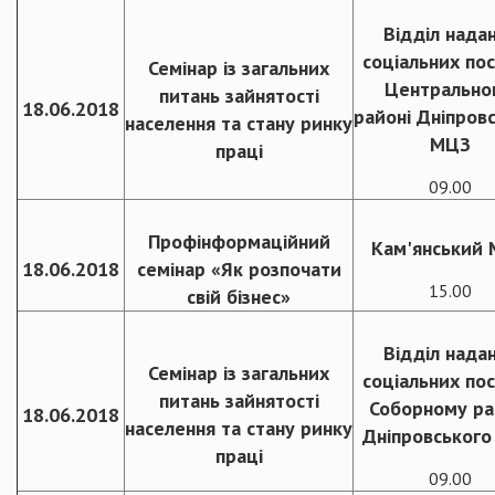
Відділ нада
соціальних пос
Семінар із загальних
Центрально
питань зайнятості
18.06.2018
районі Дніпров
населення та стану ринку
МЦЗ
праці
09.00
Профінформаційний
Кам'янський
18.06.2018
семінар «Як розпочати
15.00
свій бізнес»
Відділ нада
Семінар із загальних
соціальних пос
питань зайнятості
Соборному ра
18.06.2018
населення та стану ринку
Дніпровськог
праці
09.00