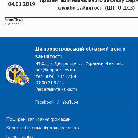
04.01.2019
служби зайнятості (ЦПТО ДСЗ)
Анонс/Подія:
Анонс події
Дніпропетровський обласний центр
зайнятості
49006, м. Дніпро, пр-т. Л. Українки, 4 e-mail:
ocz@dnpocz.gov.ua
тел.: (056) 787 17 84
0 800 21 97 12
(переглянути на карті)
Facebook
/
YouTube
Поширені запитання громадян
Корисна інформація для населення
Історії успіху