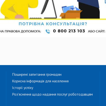
Поширені запитання громадян
Корисна інформація для населення
Історії успіху
Роз'яснення щодо надання послуг роботодавцям