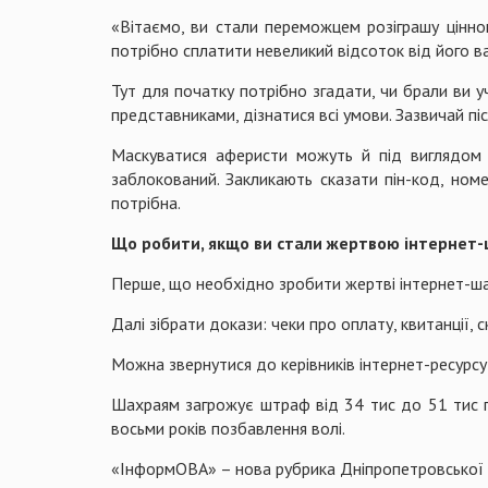
«Вітаємо, ви стали переможцем розіграшу цінно
потрібно сплатити невеликий відсоток від його ва
Тут для початку потрібно згадати, чи брали ви уч
представниками, дізнатися всі умови. Зазвичай п
Маскуватися аферисти можуть й під виглядом 
заблокований. Закликають сказати пін-код, номе
потрібна.
Що робити, якщо ви стали жертвою інтернет-
Перше, що необхідно зробити жертві інтернет-шах
Далі зібрати докази: чеки про оплату, квитанції,
Можна звернутися до керівників інтернет-ресурсу
Шахраям загрожує штраф від 34 тис до 51 тис гр
восьми років позбавлення волі.
«ІнформОВА» – нова рубрика Дніпропетровської об