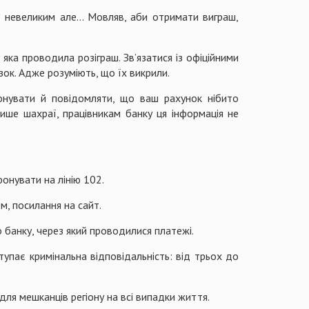
 З невеликим але… Мовляв, аби отримати виграш,
 яка проводила розіграш. Зв’язатися із офіційними
зок. Адже розуміють, що їх викрили.
онувати й повідомляти, що ваш рахунок нібито
лише шахраї, працівникам банку ця інформація не
онувати на лінію 102.
м, посилання на сайт.
 банку, через який проводилися платежі.
упає кримінальна відповідальність: від трьох до
для мешканців регіону на всі випадки життя.