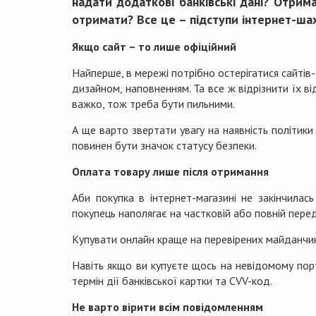
надати додаткові банківські дані? Отрим
отримати? Все це – підступи інтернет-шах
Якщо сайт – то лише офіційний
Найперше, в мережі потрібно остерігатися сайтів-
дизайном, наповненням. Та все ж відрізнити їх в
важко, тож треба бути пильними.
А ще варто звертати увагу на наявність політики
повинен бути значок статусу безпеки.
Оплата товару лише після отримання
Аби покупка в інтернет-магазині не закінчила
покупець наполягає на частковій або повній перед
Купувати онлайн краще на перевірених майданчик
Навіть якщо ви купуєте щось на невідомому порт
термін дії банківської картки та CVV-код.
Не варто вірити всім повідомленням