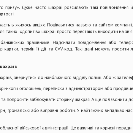
го призу». Дуже часто шахраї розсилають такі повідомлення.
ртості.
асть в якихось акціях. Поцікавитися назвою та сайтом компанії,
ісля таких «допитів» шахраї просто перестають виходити на зв’я
банківських працівників. Надсилати повідомлення або телеф
р картки, термін її дії та CVV-код. Такі дані можуть просити 
шахраїв
раїв, звернутись до найближчого відділу поліції. Або ж зателеф
 скрін-копії оголошень, переписки з адміністратором або продавце
 та попросити заблокувати сторінку шахрая. А ще подзвонити до
н, громадські або виправні роботи. У найтяжчих випадках наст
ласної військової адміністрації. Це важливі та корисні поради 