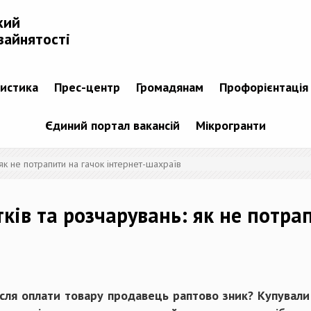
кий
зайнятості
тистика
Прес-центр
Громадянам
Профорієнтація
Єдиний портал вакансій
Мікрогранти
 як не потрапити на гачок інтернет-шахраїв
ків та розчарувань: як не потра
ісля оплати товару продавець раптово зник? Купували 