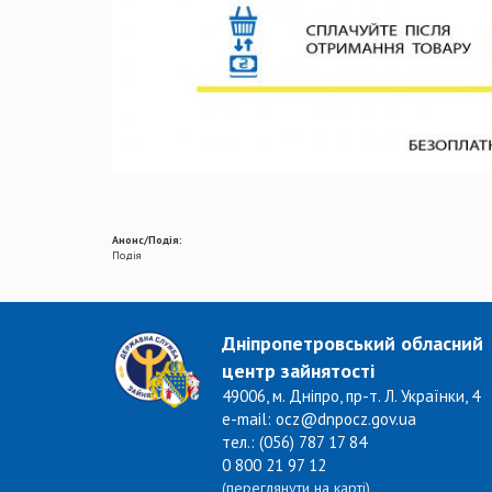
Анонс/Подія:
Подія
Дніпропетровський обласний
центр зайнятості
49006, м. Дніпро, пр-т. Л. Українки, 4
e-mail: ocz@dnpocz.gov.ua
тел.: (056) 787 17 84
0 800 21 97 12
(переглянути на карті)