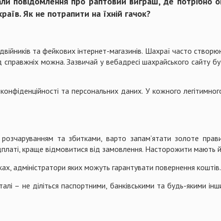
али повідомлення про раптовий виграш, де потрібно оп
раїв. Як не потрапити на їхній гачок?
двійників та фейкових інтернет-магазинів. Шахраї часто створюю
ід справжніх можна. Зазвичай у вебадресі шахрайського сайту бу
 конфіденційності та персональних даних. У кожного легітимного 
сь розчаруванням та збитками, варто запам’ятати золоте прав
платі, краще відмовитися від замовлення. Насторожити мають й п
ах, адміністратори яких можуть гарантувати повернення коштів.
алі – не діліться паспортними, банківськими та будь-якими і