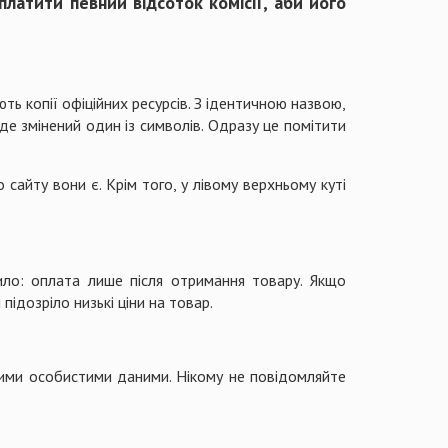
латити певний відсоток комісії, аби його
ть копії офіційних ресурсів. З ідентичною назвою,
де змінений один із символів. Одразу це помітити
сайту вони є. Крім того, у лівому верхньому куті
ило: оплата лише після отримання товару. Якщо
ідозріло низькі ціни на товар.
ншими особистими даними. Нікому не повідомляйте