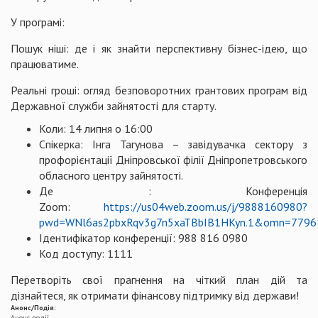
У програмі:
Пошук ніші: де і як знайти перспективну бізнес-ідею, що
працюватиме.
Реальні гроші: огляд безповоротних грантових програм від
Державної служби зайнятості для старту.
Коли: 14 липня о 16:00
Спікерка: Інга Тагунова – завідувачка сектору з
профорієнтації Дніпровської філії Дніпропетровського
обласного центру зайнятості.
Де : Конференція
Zoom:
https://us04web.zoom.us/j/9888160980?
pwd=WNl6as2pbxRqv3g7n5xaTBbIB1HKyn.1&omn=7796
Ідентифікатор конференції: 988 816 0980
Код доступу: 1111
Перетворіть свої прагнення на чіткий план дій та
дізнайтеся, як отримати фінансову підтримку від держави!
Анонс/Подія:
Анонс події