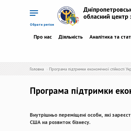
Перейти
до
Дніпропетровсь
основного
матеріалу
обласний центр 
Обрати регіон
Про нас
Діяльність
Аналітика та ста
Головна
Програма підтримки економічної стійкості Ук
Програма підтримки екон
Внутрішньо переміщені особи, які зареєст
США на розвиток бізнесу.