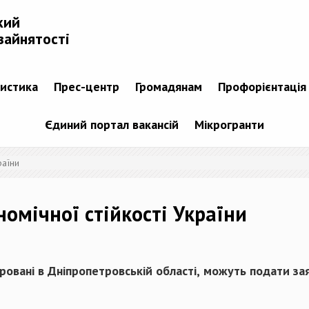
кий
зайнятості
тистика
Прес-центр
Громадянам
Профорієнтація
Єдиний портал вакансій
Мікрогранти
раїни
омічної стійкості України
ровані в Дніпропетровській області, можуть подати за