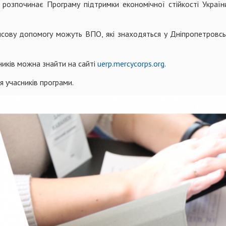
ps розпочинає Програму підтримки економічної стійкості Укра
нсову допомогу можуть ВПО, які знаходяться у Дніпропетровсь
ників можна знайти на сайті
uerp.mercycorps.org
.
 учасників програми.