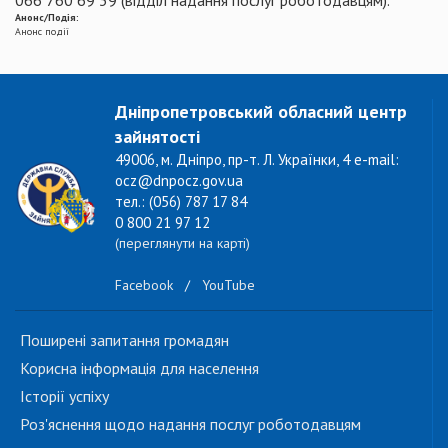
066 760 69 39 (відділ надання послуг роботодавцям).
Анонс/Подія:
Анонс події
Дніпропетровський обласний центр
зайнятості
49006, м. Дніпро, пр-т. Л. Українки, 4 e-mail:
ocz@dnpocz.gov.ua
тел.: (056) 787 17 84
0 800 21 97 12
(переглянути на карті)
Facebook
/
YouTube
Поширені запитання громадян
Корисна інформація для населення
Історії успіху
Роз'яснення щодо надання послуг роботодавцям