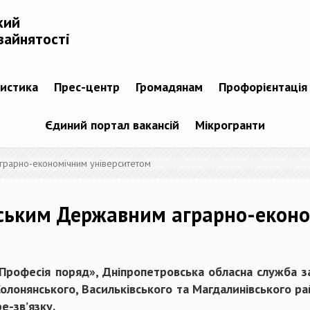
кий
зайнятості
тистика
Прес-центр
Громадянам
Профорієнтація
Єдиний портал вакансій
Мікрогранти
грарно-економічним університетом
овським Державним аграрно-екон
Професія поряд», Дніпропетровська обласна служба за
Солонянського, Васильківського та Магдалинівського 
e-зв’язку
.