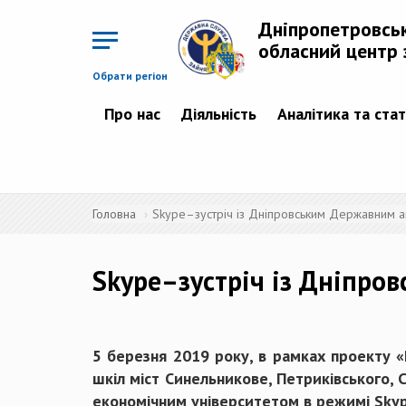
Перейти
до
Дніпропетровсь
основного
матеріалу
обласний центр 
Обрати регіон
Про нас
Діяльність
Аналітика та ста
Головна
Skype–зустріч із Дніпровським Державним а
Skype–зустріч із Дніпр
5 березня 2019 року, в рамках проекту «
шкіл міст Синельникове, Петриківського, 
економічним університетом в режимі Skyp