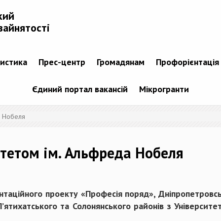
кий
зайнятості
тистика
Прес-центр
Громадянам
Профорієнтація
Єдиний портал вакансій
Мікрогранти
а Нобеля
итетом ім. Альфреда Нобеля
нтаційного проекту «Професія поряд», Дніпропетровс
 П’ятихатського та Солонянського районів з Універси