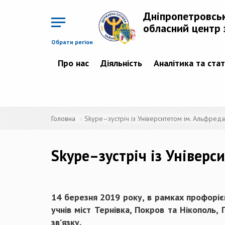
Перейти
до
Дніпропетровсь
основного
матеріалу
обласний центр 
Обрати регіон
Про нас
Діяльність
Аналітика та ста
Головна
Skype–зустріч із Університетом ім. Альфред
Skype–зустріч із Універс
14 березня 2019 року, в рамках профоріє
учнів міст Тернівка, Покров та Нікополь,
зв’язку.