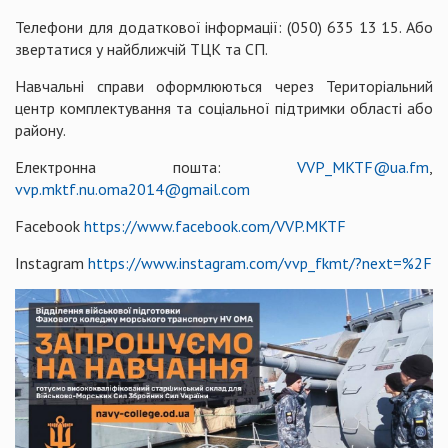
Телефони для додаткової інформації: (050) 635 13 15. Або
звертатися у найближчій ТЦК та СП.
Навчальні справи оформлюються через Територіальний
центр комплектування та соціальної підтримки області або
району.
Електронна пошта:
VVP_MKTF@ua.fm
,
vvp.mktf.nu.oma2014@gmail.com
Facebook
https://www.facebook.com/VVP.MKTF
Instagram
https://www.instagram.com/vvp_fkmt/?next=%2F