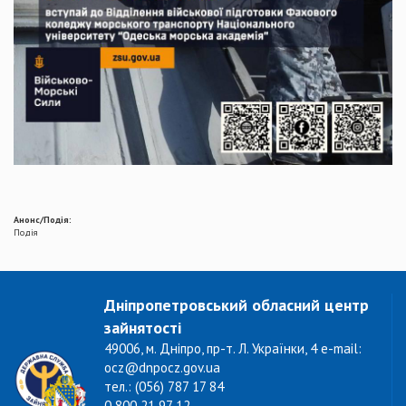
Анонс/Подія:
Подія
Дніпропетровський обласний центр
зайнятості
49006, м. Дніпро, пр-т. Л. Українки, 4 e-mail:
ocz@dnpocz.gov.ua
тел.: (056) 787 17 84
0 800 21 97 12