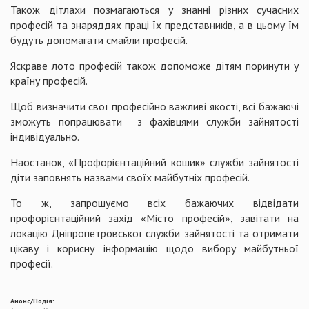
Також дітлахи позмагаються у знанні різних сучасних
професій та знаряддях праці їх представників, а в цьому їм
будуть допомагати смайли професій.
Яскраве лото професій також допоможе дітям поринути у
країну професій.
Щоб визначити свої професійно важливі якості, всі бажаючі
зможуть попрацювати з фахівцями служби зайнятості
індивідуально.
Наостанок, «Профорієнтаційний кошик» служби зайнятості
діти заповнять назвами своїх майбутніх професій.
То ж, запрошуємо всіх бажаючих відвідати
профорієнтаційний захід «Місто професій», завітати на
локацію Дніпропетровської служби зайнятості та отримати
цікаву і корисну інформацію щодо вибору майбутньої
професії.
Анонс/Подія: