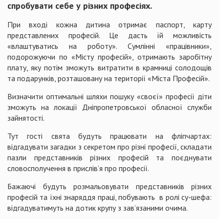
спробувати себе у різних професіях.
При вході кожна дитина отримає паспорт, карту
представлених професій. Це дасть їй можливість
«влаштуватись на роботу». Сумлінні «працівники»,
подорожуючи по «Місту професій», отримають заробітну
плату, яку потім зможуть витратити в крамниці солодощів
та подарунків, розташовану на території «Міста Професій».
Визначити оптимальні шляхи пошуку «своєї» професії діти
зможуть на локації Дніпропетровської обласної служби
зайнятості.
Тут гості свята будуть працювати на фліпчартах:
відгадувати загадки з секретом про різні професії, складати
пазли представників різних професій та поєднувати
словосполучення в прислів’я про професії.
Бажаючі будуть розмальовувати представників різних
професій та їхні знаряддя праці, побувають в ролі су-шефа:
відгадуватимуть на дотик крупу з зав’язаними очима.