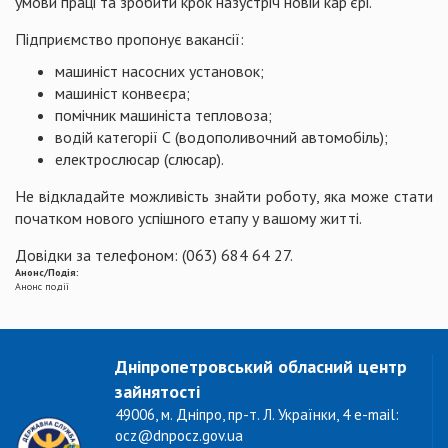
умови праці та зробити крок назустріч новій кар'єрі.
Підприємство пропонує вакансії:
машиніст насосних установок;
машиніст конвеєра;
помічник машиніста тепловоза;
водій категорії С (водополивочний автомобіль);
електрослюсар (слюсар).
Не відкладайте можливість знайти роботу, яка може стати
початком нового успішного етапу у вашому житті.
Довідки за телефоном: (063) 684 64 27.
Анонс/Подія:
Анонс події
Дніпропетровський обласний центр
зайнятості
49006, м. Дніпро, пр-т. Л. Українки, 4 e-mail:
ocz@dnpocz.gov.ua