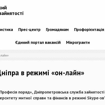
кий
зайнятості
тистика
Прес-центр
Громадянам
Профорієнтація
Єдиний портал вакансій
Мікрогранти
-лайн»
Дніпра в режимі «он-лайн»
Професія поряд», Дніпропетровська служба зайнятості 
ерситету митної справи та фінансів в режимі Skype-зв’