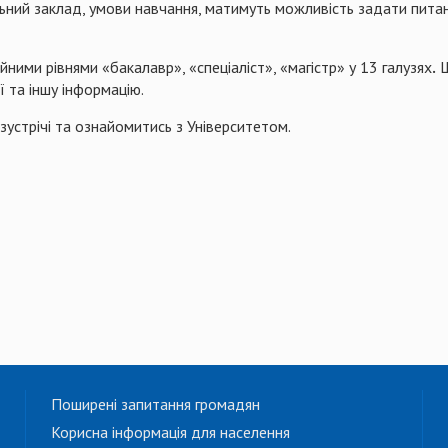
ний заклад, умови навчання, матимуть можливість задати питання
ійними рівнями «бакалавр», «спеціаліст», «магістр» у 13 галузях
.
Ш
ї та іншу інформацію.
устрічі та ознайомитись з Університетом.
Поширені запитання громадян
Корисна інформація для населення