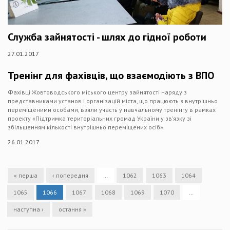
Служба зайнятості - шлях до гідної роботи
27.01.2017
Тренінг для фахівців, що взаємодіють з ВПО
Фахівці Жовтоводського міського центру зайнятості наряду з
представниками установ і організацій міста, що працюють з внутрішньо
переміщеними особами, взяли участь у навчальному тренінгу в рамках
проекту «Підтримка територіальних громад України у зв’язку зі
збільшенням кількості внутрішньо переміщених осіб».
26.01.2017
« перша
‹ попередня
…
1062
1063
1064
1065
1066
1067
1068
1069
1070
…
наступна ›
остання »