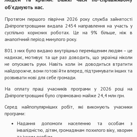
об’єднують нас.
Протягом першого півріччя 2026 року служба зайнятості
Дніпропетровщини видала 2454 направлення на участь у
суспільно корисних роботах. Це на 9% більше, ніж в
аналогічний період минулого року.
801 з них було видано внутрішньо переміщеним людям – це
надихає, мотивує та ще раз доводить, що українці ніколи
не опускають руки. Навіть коли їм доводиться втратити
найдорожче, вони готові йти вперед, підтримувати інших та
розвивати нові для себе громади.
На оплату праці учасників програми у 2026 році на
Дніпропетровщині було спрямовано майже 24,4 млн грн.
Серед найпопулярніших робіт, які виконують учасники
програми:
Надання допомоги населенню та особам з
інвалідністю, дітям, громадянам похилого віку, хворим
та іншим особам