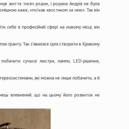
рнув життя тисяч родин, і родина Андрія не була
осмішкою каже, «поїхав хвостиком за нею». Так він
и себе в професійній сфері на новому місці, він
ою гранту. Так з’явилася ідея створити в Кривому
 побачити сучасні люстри, лампи, LED-рішення,
стереосистемами, які можна не лише побачити, а й
ємець впевнений, що на цьому його розвиток не