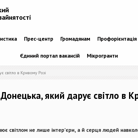
кий
зайнятості
тистика
Прес-центр
Громадянам
Профорієнтація
Єдиний портал вакансій
Мікрогранти
ує світло в Кривому Розі
з Донецька, який дарує світло в К
нює світлом не лише інтер’єри, а й серця людей навкол