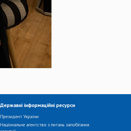
Державні інформаційні ресурси
Президент України
Національне агентство з питань запобігання
корупції