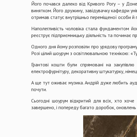
Його почався далеко від Кривого Рогу – у Донец
винятком. Його дружину, завідувачку кафедри унів
отримав статус внутрішньо переміщеної особи й 
Наполегливість чоловіка стала фундаментом його
реєструє підприємницьку діяльність та починає п
Одного дня йому розповіли про урядову програму 
Розі цілий шоурум з освітлювальною технікою: «Тут
Грантові кошти були спрямовані на закупівлю 
електрофурнітуру, декоративну штукатурку, німец
А ще тут оживає музика. Андрій дуже любить ауді
почути.
Сьогодні шоурум відкритий для всіх, хто хоче
завершено, і попереду багато доробок, оновлень 