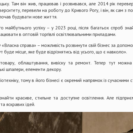
ьку. Там він жив, працював і розвивався, але 2014 рік переве
ерситету, перевели на роботу до Кривого Рогу, і він, як сам з п
почав будувати нове життя.
 майбутнього успіху – у 2023 році, після багатьох спроб знайт
рацювати в оптовій торгівлі освітлювальними приладами.
«Власна справа» – можливість розвинути свій бізнес за допомог
 буде місце, яке буде відрізнятись від усього, що є навколо».
товару, облаштування, вивіску та ремонт. Тепер тут можна
ькі шпалери, елементи декору.
отехніку, тому в його бізнесі є окремий напрямок із сучасними 
 знайти красиве, стильне та доступне освітлення. Але підпри
та яскравих ідей.