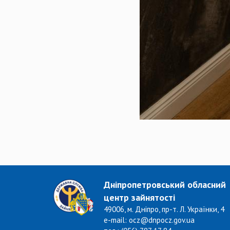
Дніпропетровський обласний
центр зайнятості
49006, м. Дніпро, пр-т. Л. Українки, 4
e-mail: ocz@dnpocz.gov.ua