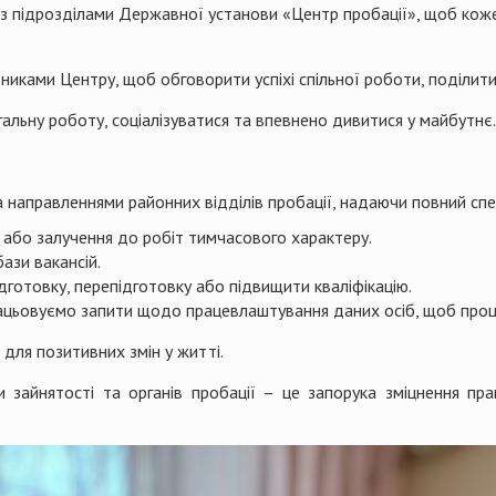
з підрозділами Державної установи «Центр пробації», щоб кож
вниками Центру, щоб обговорити успіхі спільної роботи, поділити
льну роботу, соціалізуватися та впевнено дивитися у майбутнє.
 направленнями районних відділів пробації, надаючи повний спе
 або залучення до робіт тимчасового характеру.
ази вакансій.
дготовку, перепідготовку або підвищити кваліфікацію.
цьовуємо запити щодо працевлаштування даних осіб, щоб проце
 для позитивних змін у житті.
и зайнятості та органів пробації – це запорука зміцнення п