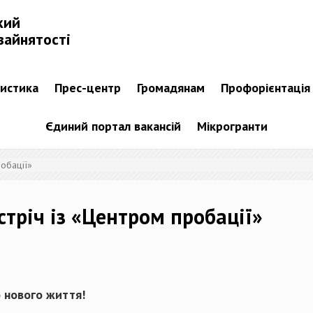
кий
зайнятості
тистика
Прес-центр
Громадянам
Профорієнтація
Єдиний портал вакансій
Мікрогранти
робації»
стріч із «Центром пробації»
о нового життя!