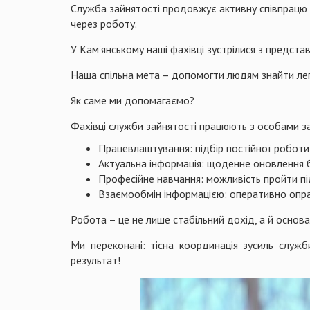
Служба зайнятості продовжує активну співпрацю 
через роботу.
У Кам'янському наші фахівці зустрілися з предста
Наша спільна мета – допомогти людям знайти лега
Як саме ми допомагаємо?
Фахівці служби зайнятості працюють з особами за
Працевлаштування: підбір постійної роботи
Актуальна інформація: щоденне оновлення б
Професійне навчання: можливість пройти пі
Взаємообмін інформацією: оперативно опра
Робота – це не лише стабільний дохід, а й основа
Ми переконані: тісна координація зусиль служб
результат!