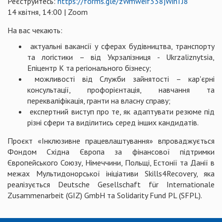
Реєструйтесь:
https://forms.gle/zWmweif338jWinTJ8
14 квітня, 14:00 | Zoom
На вас чекають:
актуальні вакансії у сферах будівництва, транспорту
та логістики – від Укрзалізниця - Ukrzaliznytsia,
Епіцентр К та регіонального бізнесу;
можливості від Служби зайнятості – кар'єрні
консультації, профорієнтація, навчання та
перекваліфікація, гранти на власну справу;
експертний виступ про те, як адаптувати резюме під
різні сфери та виділитись серед інших кандидатів.
Проєкт «Інклюзивне працевлаштування» впроваджується
Фондом Східна Європа за фінансової підтримки
Європейського Союзу, Німеччини, Польщі, Естонії та Данії в
межах Мультидонорської ініціативи Skills4Recovery, яка
реалізується Deutsche Gesellschaft für Internationale
Zusammenarbeit (GIZ) GmbH та Solidarity Fund PL (SFPL).