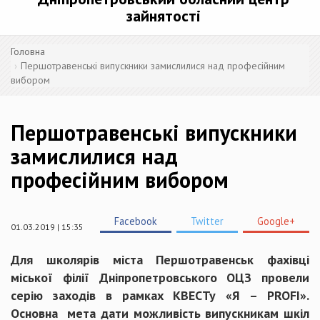
зайнятості
Головна
Першотравенські випускники замислилися над професійним
вибором
Першотравенські випускники
замислилися над
професійним вибором
Facebook
Twitter
Google+
01.03.2019 | 15:35
Для школярів міста Першотравенськ фахівці
міської філії Дніпропетровського ОЦЗ провели
серію заходів в рамках КВЕСТу «Я – PROFI».
Основна мета дати можливість випускникам шкіл