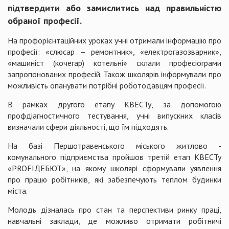
підтвердити або замислитись над правильністю
обраної професії.
На профорієнтаційних уроках учні отримали інформацію про
професії: «слюсар – ремонтник», «електрогазозварник»,
«машиніст (кочегар) котельні» склали професіограми
запропонованих професій. Також школярів інформували про
можливість опанувати потрібні роботодавцям професії.
В рамках другого етапу КВЕСТу, за допомогою
профдіагностичного тестування, учні випускних класів
визначали сфери діяльності, що їм підходять.
На базі Першотравенського міського житлово -
комунального підприємства пройшов третій етап КВЕСТу
«PROFIДЕБЮТ», на якому школярі сформували уявлення
про працю робітників, які забезпечують теплом будинки
міста.
Молодь дізналась про стан та перспективи ринку праці,
навчальні заклади, де можливо отримати робітничі