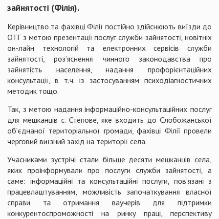
зайнятості (Філія).
Керівництво та фахівці Філії постійно здійснюють виїзди до
ОТГ з метою презентації послуг служби зайнятості, новітніх
он-лайн технологій та електронних сервісів служби
зайнятості, роз’яснення чинного законодавства про
зайнятість населення, надання профорієнтаційних
консультації, в т.ч. із застосуванням психодіагностичних
методик тощо.
Так, з метою надання інформаційно-консультаційних послуг
для мешканців с. Степове, яке входить до Слобожанської
об’єднаної територіальної громади, фахівці Філії провели
черговий виїзний захід на території села.
Учасниками зустрічі стали більше десяти мешканців села,
яких проінформували про послуги служби зайнятості, а
саме: інформаційні та консультаційні послуги, пов’язані з
працевлаштуванням, можливість започаткування власної
справи та отримання ваучерів для підтримки
конкурентоспроможності на ринку праці, перспективу