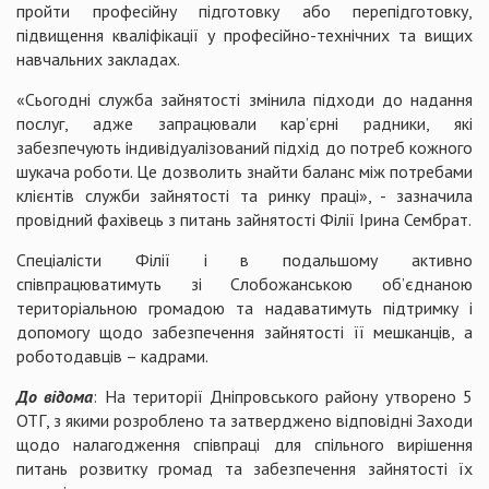
пройти професійну підготовку або перепідготовку,
підвищення кваліфікації у професійно-технічних та вищих
навчальних закладах.
«Сьогодні служба зайнятості змінила підходи до надання
послуг, адже запрацювали кар’єрні радники, які
забезпечують індивідуалізований підхід до потреб кожного
шукача роботи. Це дозволить знайти баланс між потребами
клієнтів служби зайнятості та ринку праці», - зазначила
провідний фахівець з питань зайнятості Філії Ірина Сембрат.
Спеціалісти Філії і в подальшому активно
співпрацюватимуть зі Слобожанською об’єднаною
територіальною громадою та надаватимуть підтримку і
допомогу щодо забезпечення зайнятості її мешканців, а
роботодавців – кадрами.
До відома
: На території Дніпровського району утворено 5
ОТГ, з якими розроблено та затверджено відповідні Заходи
щодо налагодження співпраці для спільного вирішення
питань розвитку громад та забезпечення зайнятості їх