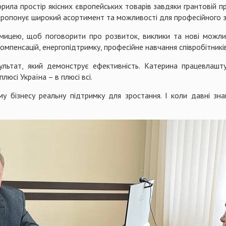
ила простір якісних європейських товарів завдяки грантовій п
пропонує широкий асортимент та можливості для професійного з
ємицею, щоб поговорити про розвиток, виклики та нові можлив
мпенсацій, енергопідтримку, професійне навчання співробітників
льтат, який демонструє ефективність. Катерина працевлаш
юсі Україна – в плюсі всі.
у бізнесу реальну підтримку для зростання. І коли давні зн