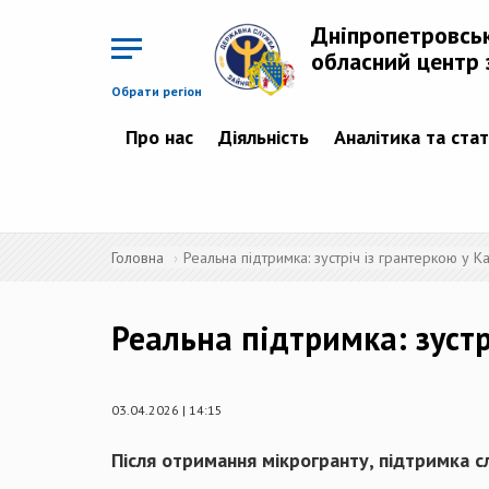
Перейти
до
Дніпропетровсь
основного
матеріалу
обласний центр 
Обрати регіон
Про нас
Діяльність
Аналітика та ста
Головна
Реальна підтримка: зустріч із грантеркою у К
Реальна підтримка: зустр
03.04.2026 | 14:15
Після отримання мікрогранту, підтримка сл