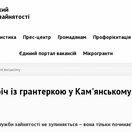
кий
зайнятості
тистика
Прес-центр
Громадянам
Профорієнтація
Єдиний портал вакансій
Мікрогранти
ам'янському
іч із грантеркою у Кам'янському
ужби зайнятості не зупиняється – вона тільки починаєт