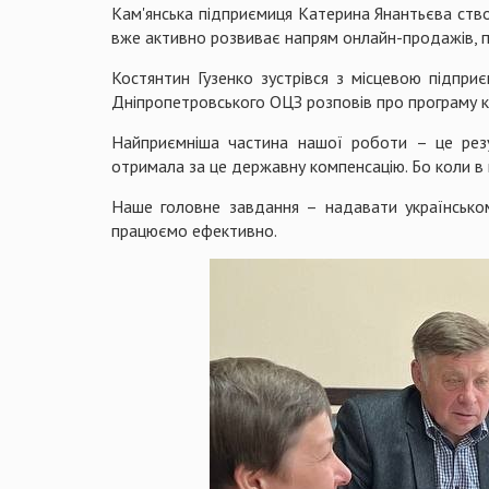
Кам'янська підприємиця Катерина Янантьєва створ
вже активно розвиває напрям онлайн-продажів, 
Костянтин Гузенко зустрівся з місцевою підпри
Дніпропетровського ОЦЗ розповів про програму ко
Найприємніша частина нашої роботи – це резу
отримала за це державну компенсацію. Бо коли в пл
Наше головне завдання – надавати українськом
працюємо ефективно.