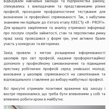
відвідували навчальні заклади та підприємства району,
спілкувались з викладачами та представниками різних
професій, проходили профдіагностичне тестування для
визначення їх професійної спрямованості. Так, з набутими
знаннями ми підійшли до п’ятого етапу КВЕСТу «Я - PROFI».
Для кращого закріплення та аналізу отриманої інформації
про послуги служби зайнятості, стан та перспективи ринку
праці захід проводився у формі гри, учні активно брали
участь у конкурсах та вікторинах.
Захід провели з метою розширення інформованості
школярів про світ професій, надання профорієнтаційної
допомоги у професійному самовизначенні та підвищенні
престижу робітничих професій серед учнівської молоді,
виховання у школярів спрямованості на самопізнання та
відповідального ставлення до вибору майбутньої професії.
Всі присутні отримали позитивні враження від заходу і
вкотре переконалися, що треба бути впевненими у собі та
впевнено робити кроки в майбутнє.