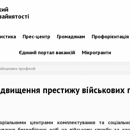
кий
зайнятості
тистика
Прес-центр
Громадянам
Профорієнтація
Єдиний портал вакансій
Мікрогранти
військових професій
підвищення престижу військових 
торіальними центрами комплектування та соціаль
вання безробітних осіб на військову службу за к