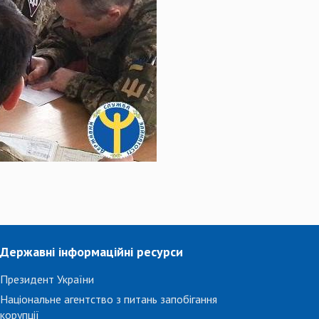
Державні інформаційні ресурси
Президент України
Національне агентство з питань запобігання
корупції