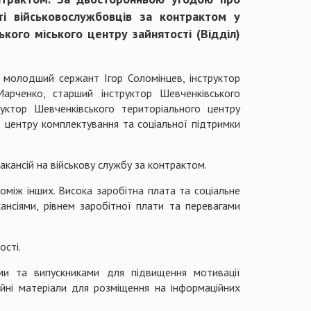
ті військовослужбовців за контрактом у
кого міського центру зайнятості (Відділ)
и молодший сержант Ігор Соломінцев, інструктор
арченко, старший інструктор Шевченківського
уктор Шевченківського територіального центру
о центру комплектування та соціальної підтримки
кансій на військову службу за контрактом.
поміж інших. Висока заробітна плата та соціальне
нсіями, рівнем заробітної плати та перевагами
йнятості.
ми та випускниками для підвищення мотивації
йні матеріали для розміщення на інформаційних