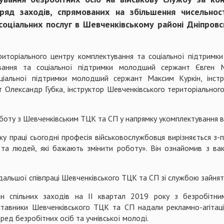
 ряд заходів, спрямованих на збільшення чисельнос
соціальних послуг в Шевченківському районі Дніпровсь
риторіального центру комплектування та соціальної підтримк
вання та соціальної підтримки молодший сержант Євген М
ціальної підтримки молодший сержант Максим Куркін, інстр
 Олександр Губка, інструктор Шевченківського територіальног
боту з Шевченківським ТЦК та СП у напрямку укомплектування ва
ку праці сьогодні професія військовослужбовця вирізняється з-
та людей, які бажають змінити роботу». Він ознайомив з вака
одальшої співпраці Шевченківського ТЦК та СП зі службою за
ан спільних заходів на ІІ квартал 2019 року з безробітни
тавники Шевченківського ТЦК та СП надали рекламно-агітаці
ед безробітних осіб та учнівської молоді.