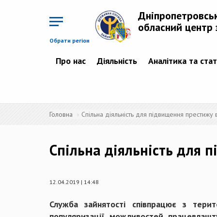
Перейти
до
Дніпропетровсь
основного
матеріалу
обласний центр 
Обрати регіон
Про нас
Діяльність
Аналітика та ста
Головна
Спільна діяльність для підвищення престижу 
Спільна діяльність для 
12.04.2019 | 14:48
Служба зайнятості співпрацює з тери
популяризації можливостей працевлашту