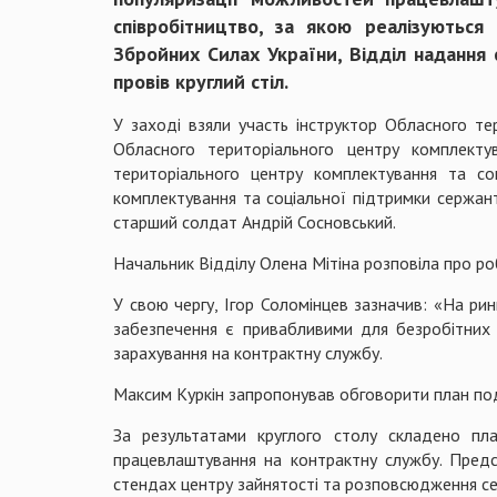
співробітництво, за якою реалізуються
Збройних Силах України, Відділ надання 
провів круглий стіл.
У заході взяли участь інструктор Обласного те
Обласного територіального центру комплекту
територіального центру комплектування та со
комплектування та соціальної підтримки сержант
старший солдат Андрій Сосновський.
Начальник Відділу Олена Мітіна розповіла про ро
У свою чергу, Ігор Соломінцев зазначив: «На рин
забезпечення є привабливими для безробітних 
зарахування на контрактну службу.
Максим Куркін запропонував обговорити план п
За результатами круглого столу складено пл
працевлаштування на контрактну службу. Предс
стендах центру зайнятості та розповсюдження сер