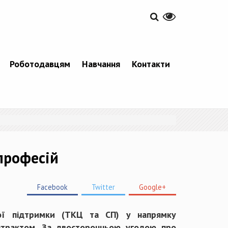
Роботодавцям
Навчання
Контакти
професій
Facebook
Twitter
Google+
ної підтримки (ТКЦ та СП) у напрямку
онтрактом. За двосторонньою угодою про