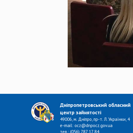
Дніпропетровський обласний
центр зайнятості
49006, м. Дніпро, пр-т. Л. Українки, 4
e-mail: ocz@dnpocz.gov.ua
тел.: (056) 787 17 84