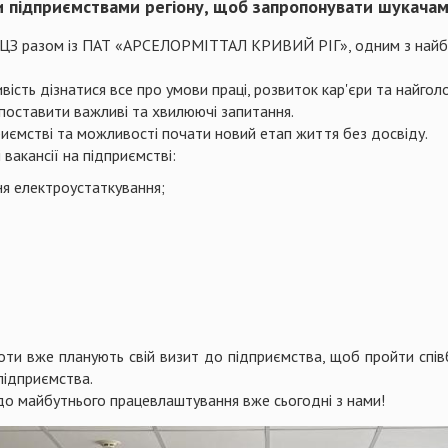
підприємствами регіону, щоб запропонувати шукачам 
ОЦЗ разом із ПАТ «АРСЕЛОРМІТТАЛ КРИВИЙ РІГ», одним з найбі
вість дізнатися все про умови праці, розвиток кар'єри та найго
ставити важливі та хвилюючі запитання.
иємстві та можливості почати новий етап життя без досвіду.
вакансії на підприємстві:
я електроустаткування;
оти вже планують свій визит до підприємства, щоб пройти співб
підприємства.
 до майбутнього працевлаштування вже сьогодні з нами!