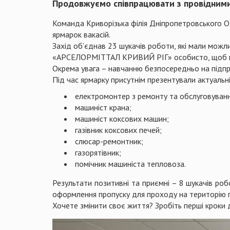
Продовжуємо співпрацювати з провідними 
Команда Криворізька філія Дніпропетровського 
ярмарок вакасій.
Захід об’єднав 23 шукачів роботи, які мали можли
«АРСЕЛОРМІТТАЛ КРИВИЙ РІГ» особисто, щоб по
Окрема увага – навчанню безпосередньо на підпр
Під час ярмарку присутнім презентували актуальні 
електромонтер з ремонту та обслуговуванн
машиніст крана;
машиніст коксових машин;
газівник коксових печей;
слюсар-ремонтник;
газорятівник;
помічник машиніста тепловоза.
Результати позитивні та приємні – 8 шукачів роб
оформлення пропуску для проходу на територію 
Хочете змінити своє життя? Зробіть перші кроки