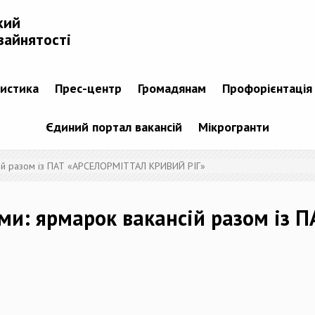
кий
зайнятості
тистика
Прес-центр
Громадянам
Профорієнтація
Єдиний портал вакансій
Мікрогранти
сій разом із ПАТ «АРСЕЛОРМІТТАЛ КРИВИЙ РІГ»
ями: ярмарок вакансій разом із