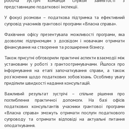
робоча зустріч команди служби зайнятості з
представницею податкової інспекції.
У фокусі розмови – податкова підтримка та ефективний
супровід учасників грантової програми «Власна справа».
Фахівчиня офісу презентувала можливості програми, яка
дозволяє підприємцям з досвідом і новачкам отримати
фінансування на створення та розширення бізнесу.
Також присутні обговорили практичні аспекти взаємодії між
установами у роботі з грантоотримувачами. Йшлося про
інформування на етапі започаткування справи, а також
роз’яснення щодо податкових зобов’язань. Особливу увагу
приділили швидкості надання консультацій.
Важливий результат зустрічі – спільне рішення про
поглиблення практичної допомоги. На базі офісів
податкових консультантів учасники грантової програми
«Власна справа» зможуть отримати послуги податкового
супроводу та отримати відповіді на актуальні питання
оподаткування.