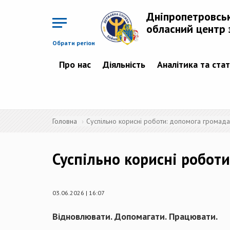
Перейти
до
Дніпропетровсь
основного
матеріалу
обласний центр 
Обрати регіон
Про нас
Діяльність
Аналітика та ста
Головна
Суспільно корисні роботи: допомога грома
Суспільно корисні робо
03.06.2026 | 16:07
Відновлювати. Допомагати. Працювати.