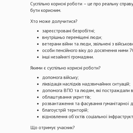
Суспільно корисні роботи – це про реальну справ
бути корисним.
Хто може долучитися?
​зареєстровані безробітні;​
внутрішньо переміщені люди;
ветерани війни та люди, звільнені з військ
особи пенсійного віку до досягнення ними 70
інші незайняті громадяни.
Якими є суспільно корисні роботи?
допомога війську;
ліквідація наслідків надзвичайних ситуацій;
допомога ВПО та людям, які постраждали ві
облаштування укриттів;
розвантаження та фасування гуманітарної 
благоустрій територій;
відновлення об’єктів соціальної інфраструкт
Що отримує учасник?