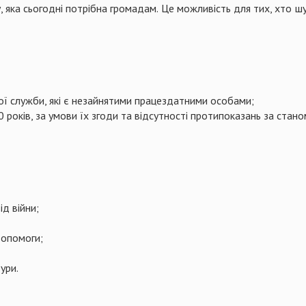
у, яка сьогодні потрібна громадам. Це можливість для тих, хто ш
ової служби, які є незайнятими працездатними особами;
 років, за умови їх згоди та відсутності протипоказань за стано
д війни;
допомоги;
ури.