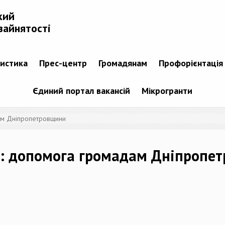
кий
зайнятості
тистика
Прес-центр
Громадянам
Профорієнтація
Єдиний портал вакансій
Мікрогранти
дам Дніпропетровщини
ти: допомога громадам Дніпропе