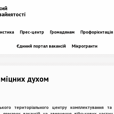
кий
зайнятості
тистика
Прес-центр
Громадянам
Профорієнтація
Єдиний портал вакансій
Мікрогранти
 міцних духом
кого територіального центру комплектування та 
в ярмарок вакансій на звернення військових части