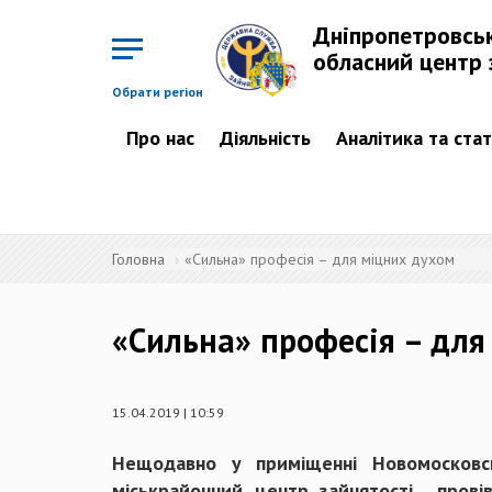
Перейти
до
Дніпропетровсь
основного
матеріалу
обласний центр 
Обрати регіон
Про нас
Діяльність
Аналітика та ста
Головна
«Сильна» професія – для міцних духом
«Сильна» професія – для
15.04.2019 | 10:59
Нещодавно у приміщенні Новомосковсь
міськрайонний центр зайнятості прові