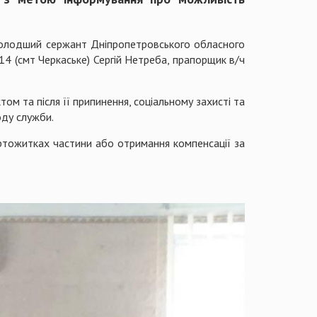
молодший сержант Дніпропетровського обласного
14 (смт Черкаське) Сергій Нетреба, прапорщик в/ч
м та після її припинення, соціальному захисті та
оду служби.
ртожитках частини або отримання компенсації за