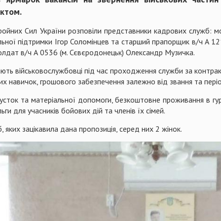
ктом.
бройних Сил України розповіли представники кадрових служб: 
ьної підтримки Ігор Соломінцев та старший прапорщик в/ч А 12
олдат в/ч А 0536 (м. Сєвєродонецьк) Олександр Музичка.
ають військовослужбовці під час проходження служби за контракто
их навичок, грошового забезпечення залежно від звання та пері
пусток та матеріальної допомоги, безкоштовне проживання в гу
ьги для учасників бойових дій та членів їх сімей.
, яких зацікавила дана пропозиція, серед них 2 жінок.