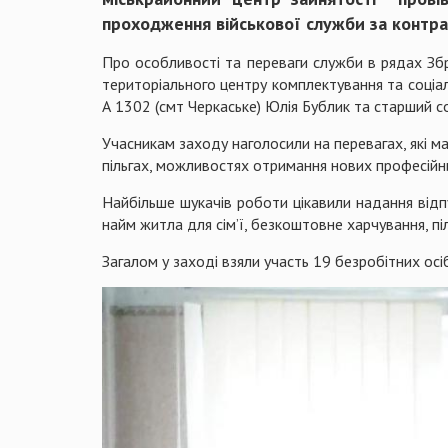
проходження військової служби за контра
Про особливості та переваги служби в рядах З
територіального центру комплектування та соціал
А 1302 (смт Черкаське) Юлія Бублик та старший с
Учасникам заходу наголосили на перевагах, які м
пільгах, можливостях отримання нових професійн
Найбільше шукачів роботи цікавили надання від
найм житла для сім’ї, безкоштовне харчування, піл
Загалом у заході взяли участь 19 безробітних осіб