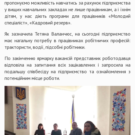
пропонуємо можливість навчатись за рахунок підприємства
у вищих навчальних закладах не лише працівникам, а і їхнім
дітям, у нас діють програми для працівників «Молодий
спеціаліст», «Кадровий резерв».
Як зазначила Тетяна Валанчюс, на сьогодні підприємство
має нагальну потребу в працівниках робітничих професій:
трактористи, водії, підсобні робітники.
По закінченню ярмарку вакансій представник роботодавця
відповіла на запитання всіх зацікавлених і запросила на
подальшу співбесіду на підприємство та ознайомлення з
потенційним місце роботи.