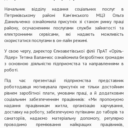
Начальник відділу надання соціальних послуг в
Петриківському районі Кам’янського МЦЗ Ольга
Данильченко ознайомила присутніх зі станом ринку праці
району, осучасненими послугами служби зайнятості та
електронними сервісами, які надають можливість
скористатися послугами в он-лайн режимі.
У свою чергу, директор Єлизаветівської філії ПрАТ «Оріль-
Лідер» Тетяна Валанчюс ознайомила безробітних громадян
з основною діяльністю підприємства та направленнями в
роботі.
Під час презентації підприємства представник
роботодавця мотивувала присутніх не тільки достойним
рівнем заробітної плати, умовами праці, а й додатковим
соціальним забезпеченням працівників: «Ми пропонуємо
надання працівникам житла, організацію харчування,
доставку на роботу, забезпечуємо путівками до таборів та
санаторіїв, надаємо матеріальну допомогу, регулярно
проводимо преміювання найкращих працівників,