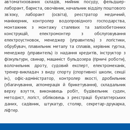
автоматизованих складів, мийник посуду, фельдшер-
лаборант, бариста, овочівник, начальник відділу поштового
зв’язку, лаборант (освіта), реєстратор медичний,
манікюрник, контролер водопровідного господарства,
монтажник з монтажу сталевих та залізобетонних
конструкцій, електромонтер з обслуговування
електроустновок, менеджер (управитель) з логістики,
обрубувач, плавильник металу та сплавів, керівник гуртка,
менеджер (управитель) із надання кредитів, інструктор з
фізкультури, свинар, машиніст бульдозера (гірничі роботи),
волочильник дроту, судовий експерт, електромеханік,
тренер-викладач з виду спорту (спортивної школи, секції
ін.), офіс-адміністратор, контролер якості, дробильник
(збагачування, агломерація й брикетування), складальник
верху взуття, виконавець робіт, будівельник суден,
методист, логіст, обліковець з реєстрації бухгалтерських
даних, садівник, штукатур, столяр, секретар-друкарка,
ліфтер.