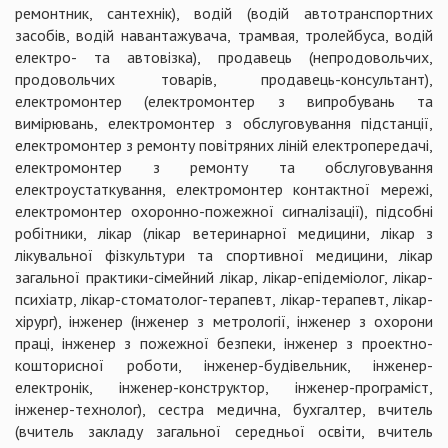
ремонтник, сантехнік), водій (водій автотранспортних
засобів, водій навантажувача, трамвая, тролейбуса, водій
електро- та автовізка), продавець (непродовольчих,
продовольчих товарів, продавець-консультант),
електромонтер (електромонтер з випробувань та
вимірювань, електромонтер з обслуговування підстанції,
електромонтер з ремонту повітряних ліній електропередачі,
електромонтер з ремонту та обслуговування
електроустаткування, електромонтер контактної мережі,
електромонтер охоронно-пожежної сигналізації), підсобні
робітники, лікар (лікар ветеринарної медицини, лікар з
лікувальної фізкультури та спортивної медицини, лікар
загальної практики-сімейний лікар, лікар-епідеміолог, лікар-
психіатр, лікар-стоматолог-терапевт, лікар-терапевт, лікар-
хірург), інженер (інженер з метрології, інженер з охорони
праці, інженер з пожежної безпеки, інженер з проектно-
кошторисної роботи, інженер-будівельник, інженер-
електронік, інженер-конструктор, інженер-програміст,
інженер-технолог), сестра медична, бухгалтер, вчитель
(вчитель закладу загальної середньої освіти, вчитель