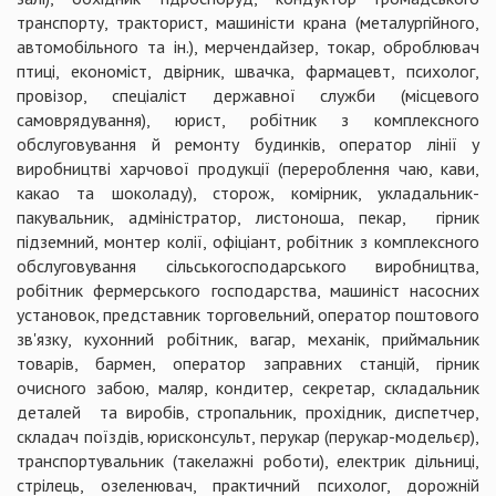
транспорту, тракторист, машиністи крана (металургійного,
автомобільного та ін.), мерчендайзер, токар, оброблювач
птиці, економіст, двірник, швачка, фармацевт, психолог,
провізор, спеціаліст державної служби (місцевого
самоврядування), юрист, робітник з комплексного
обслуговування й ремонту будинків, оператор лінії у
виробництві харчової продукції (перероблення чаю, кави,
какао та шоколаду), сторож, комірник, укладальник-
пакувальник, адміністратор, листоноша, пекар, гірник
підземний, монтер колії, офіціант, робітник з комплексного
обслуговування сільськогосподарського виробництва,
робітник фермерського господарства, машиніст насосних
установок, представник торговельний, оператор поштового
зв'язку, кухонний робітник, вагар, механік, приймальник
товарів, бармен, оператор заправних станцій, гірник
очисного забою, маляр, кондитер, секретар, складальник
деталей та виробів, стропальник, прохідник, диспетчер,
складач поїздів, юрисконсульт, перукар (перукар-модельєр),
транспортувальник (такелажні роботи), електрик дільниці,
стрілець, озеленювач, практичний психолог, дорожній