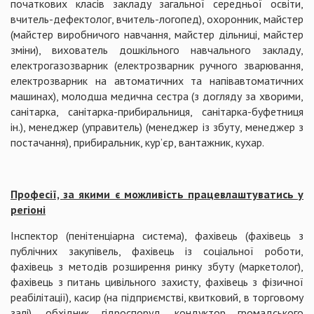
початкових класів закладу загальної середньої освіти,
вчитель-дефектолог, вчитель-логопед), охоронник, майстер
(майстер виробничого навчання, майстер дільниці, майстер
зміни), вихователь дошкільного навчального закладу,
електрогазозварник (електрозварник ручного зварювання,
електрозварник на автоматичних та напівавтоматичних
машинах), молодша медична сестра (з догляду за хворими,
санітарка, санітарка-прибиральниця, санітарка-буфетниця
ін.), менеджер (управитель) (менеджер із збуту, менеджер з
постачання), прибиральник, кур’єр, вантажник, кухар.
Професії, за якими є можливість працевлаштуватись у
регіоні
Інспектор (пенітенціарна система), фахівець (фахівець з
публічних закупівель, фахівець із соціальної роботи,
фахівець з методів розширення ринку збуту (маркетолог),
фахівець з питань цивільного захисту, фахівець з фізичної
реабілітації), касир (на підприємстві, квитковий, в торговому
залі), обхідник гідроспоруд, кондуктор громадського