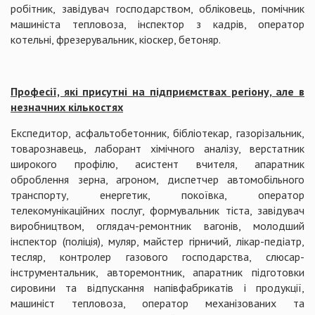
робітник, завідувач господарством, обліковець, помічник
машиніста тепловоза, інспектор з кадрів, оператор
котельні, фрезерувальник, кіоскер, бетоняр.
Професії, які присутні на підприємствах регіону, але в
незначних кількостях
Експедитор, асфальтобетонник, бібліотекар, газорізальник,
товарознавець, лаборант хімічного аналізу, верстатник
широкого профілю, асистент вчителя, апаратник
оброблення зерна, агроном, диспетчер автомобільного
транспорту, енергетик, покоївка, оператор
телекомунікаційних послуг, формувальник тіста, завідувач
виробництвом, оглядач-ремонтник вагонів, молодший
інспектор (поліція), муляр, майстер гірничий, лікар-педіатр,
тесляр, контролер газового господарства, слюсар-
інструментальник, авторемонтник, апаратник підготовки
сировини та відпускання напівфабрикатів і продукції,
машиніст тепловоза, оператор механізованих та