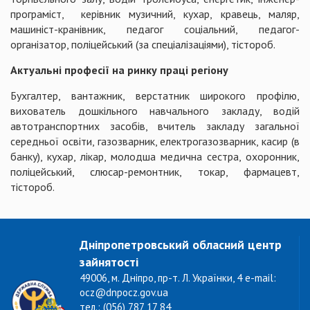
програміст, керівник музичний, кухар, кравець, маляр,
машиніст-кранівник, педагог соціальний, педагог-
організатор, поліцейський (за спеціалізаціями), тістороб.
Актуальні професії на ринку праці регіону
Бухгалтер, вантажник, верстатник широкого профілю,
вихователь дошкільного навчального закладу, водій
автотранспортних засобів, вчитель закладу загальної
середньої освіти, газозварник, електрогазозварник, касир (в
банку), кухар, лікар, молодша медична сестра, охоронник,
поліцейський, слюсар-ремонтник, токар, фармацевт,
тістороб.
Дніпропетровський обласний центр
зайнятості
49006, м. Дніпро, пр-т. Л. Українки, 4 e-mail:
ocz@dnpocz.gov.ua
тел.: (056) 787 17 84