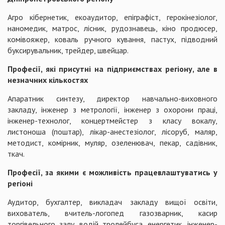
Агро кібернетик, екоаудитор, епіграфіст, герокінезіолог,
наномедик, матрос, лісник, рудознавець, кіно продюсер,
комівояжер, коваль ручного кування, пастух, підводний
буксирувальник, трейдер, швейцар.
Професії, які присутні на підприємствах регіону, але в
незначних кількостях
Апаратник синтезу, директор навчально-виховного
закладу, інженер з метрології, інженер з охорони праці,
інженер-технолог, концертмейстер з класу вокалу,
листоноша (поштар), лікар-анестезіолог, лісоруб, маляр,
методист, комірник, муляр, озеленювач, пекар, садівник,
ткач.
Професії, за якими є можливість працевлаштуватись у
регіоні
Аудитор, бухгалтер, викладач закладу вищої освіти,
вихователь, вчитель-логопед газозварник, касир
торгівельного залу, водій тролейбуса, енергетик, інженер-