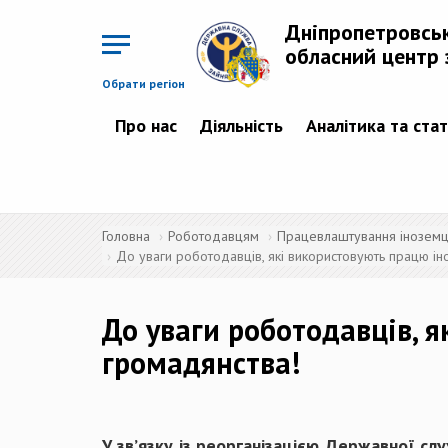
Перейти
до
Дніпропетровсь
основного
матеріалу
обласний центр 
Обрати регіон
Про нас
Діяльність
Аналітика та ста
Головна
Роботодавцям
Працевлаштування іноземців
До уваги роботодавців, які використовують працю ін
До уваги роботодавців, 
громадянства!
У зв’язку із реорганізацією Державної сл