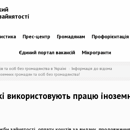
кий
зайнятості
тистика
Прес-центр
Громадянам
Профорієнтація
Єдиний портал вакансій
Мікрогранти
 та осіб без громадянства в Україні
Інформація до відома
оземних громадян та осіб без громадянства!
які використовують працю іноземн
ужби зайнятості, оплату коштів за видачу, продовженн