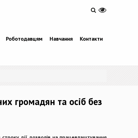
Роботодавцям
Навчання
Контакти
их громадян та осіб без
я строку дії дозволів на працевлаштування