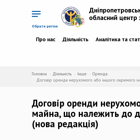
Перейти
до
Дніпропетровсь
основного
матеріалу
обласний центр 
Обрати регіон
Про нас
Діяльність
Аналітика та ста
Головна
Діяльність
Інше
Оренда
Договір оренди нерухомого або іншого окремого ін
Договір оренди нерухомо
майна, що належить до д
(нова редакція)