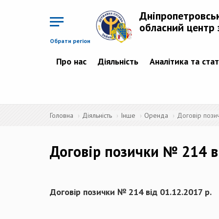
Перейти
до
Дніпропетровсь
основного
матеріалу
обласний центр 
Обрати регіон
Про нас
Діяльність
Аналітика та ста
Головна
Діяльність
Інше
Оренда
Договір пози
Договір позички № 214 ві
Договір позички № 214 від 01.12.2017 р.