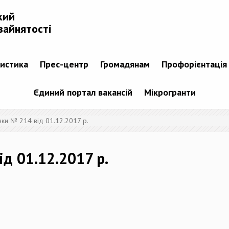
кий
зайнятості
тистика
Прес-центр
Громадянам
Профорієнтація
Єдиний портал вакансій
Мікрогранти
чки № 214 від 01.12.2017 р.
д 01.12.2017 р.