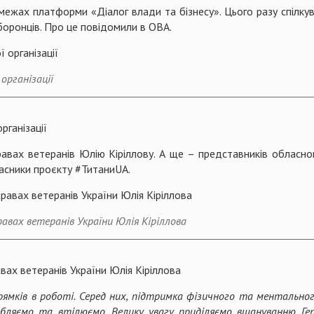
межах платформи «Діалог влади та бізнесу». Цього разу спілк
оборонців. Про це повідомили в ОВА.
організації
рганізації
авах ветеранів Юлію Кіріллову. А ще – представників обласно
часники проєкту #ТитаниUA.
авах ветеранів України Юлія Кіріллова
авах ветеранів України Юлія Кіріллова
рямків в роботі. Серед них, підтримка фізичного та ментального
обляємо та втілюємо. Велику увагу приділяємо вшануванню Гер