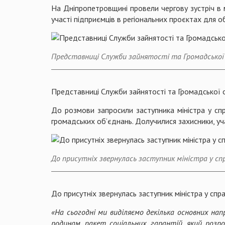
На Дніпропетровщині провели чергову зустріч в 
участі підприємців в регіональних проєктах для 
Представниці Служби зайнятості та Громадської 
Представниці Служби зайнятості та Громадської о
До розмови запросили заступника міністра у спр
громадських об’єднань. Долучилися захисники, у
До присутніх звернулась заступник міністра у спр
До присутніх звернулась заступник міністра у спр
«На сьогодні ми виділяємо декілька основних нап
родинам, пакет соціальних гарантій, який розр