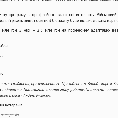
тну програму з професійної адаптації ветеранів. Військов
ерський рівень вищої освіти. З бюджету буде відшкодована варті
1 млн грн. З них – 2,5 млн грн на професійну адаптацію ве
ач
ач
ішньої стійкості, презентованого Президентом Володимиром Зел
х підтримки. Допомогти знайти гідну роботу. Підприємці готов
ика регіону Андрій Кульбач.
 ветеранів