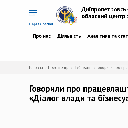
Перейти
до
Дніпропетровсь
основного
матеріалу
обласний центр 
Обрати регіон
Про нас
Діяльність
Аналітика та ста
Головна
Прес-центр
Публікації
Говорили про пра
Говорили про працевлашт
«Діалог влади та бізнесу