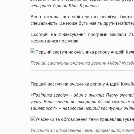
ветеранів України Юлія Кіріллова.
Вона додала, що міністерство реалізує бюдже
спеціальність. Це може бути навіть другий магіст
Цьогоріч на фінансування програми заклали 7
скористалися послугою.
Перший заступник очільника регіону Андрій Кульб
Перший заступник очільника регіону Андрій Кульб
«Політика героїв» – один з пунктів Плану внутр
увагу. Наше завдання створити дієвий механізм ї
зайнятості», – наголосив перший заступник очільн
Учасники за обговорення теми працевлаштування