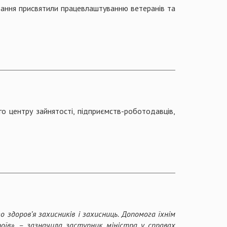
ування присвятили працевлаштуванню ветеранів та
го центру зайнятості, підприємств-роботодавців,
 здоров’я захисників і захисниць. Допомога їхнім
оїв», – зазначила заступник міністра у справах