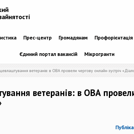
кий
зайнятості
тистика
Прес-центр
Громадянам
Профорієнтація
Єдиний портал вакансій
Мікрогранти
цевлаштування ветеранів: в ОВА провели чергову онлайн-зустріч «Діало
ування ветеранів: в ОВА провели
»
Публіка