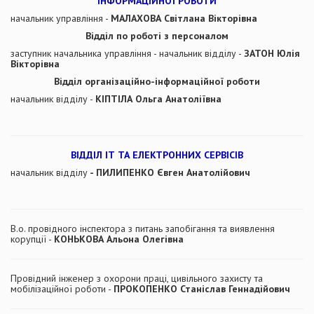
ІНФОРМАЦІЙНОЇ РОБОТИ
начальник управління -
МАЛАХОВА Світлана Вікторівна
Відділ по роботі з персоналом
заступник начальника управління - начальник відділу -
ЗАТОН Юлія
Вікторівна
Відділ організаційно-інформаційної роботи
начальник відділу -
КІПТІЛА Ольга Анатоліївна
ВІДДІЛ ІТ ТА ЕЛЕКТРОННИХ СЕРВІСІВ
начальник відділу
- ПИЛИПЕНКО Євген Анатолійович
В.о. провідного інспектора з питань запобігання та виявлення
корупції -
КОНЬКОВА Альона Олегівна
Провідний інженер з охорони праці, цивільного захисту та
мобілізаційної роботи -
ПРОКОПЕНКО Станіслав Геннадійович