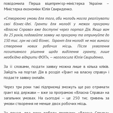
повідомила Перша віцепрем’єр-міністерка України –
Міністерка економіки Юлія Свириденко.
«Створюємо умови для того, аби молодь могла реалізувати
свої бізнес-ідеї. Гранти для молоді у межах програми
«Власна Справа» вже доступні через портал Дія. Якщо вам
до 25 років, подавайте заявку на програму та отримуйте до
150 тис. грн на свій бізнес. Гарант для молоді не має вимоги
створення нових робочих місць. Після ухвалення
позитивного рішення щодо виділення гранту, лише
необхідно відкрити ФОП», — наголосила Юлія Свириденко
.
За її словами, подати заявку можна лише в кілька кліків.
Зайдіть на портал Дія в розділ «Грант на власну справу» і
подаєте заявку онлайн.
Через три роки такі підприємці зможуть ще раз отримати
грант від держави — вже за програмою «Власна Справа» на
загальних умовах. На сьогодні — це 250 тис. гривень за
умови створення не менше двох робочих місць.
За понад два роки роботи програми «Власна Справа»