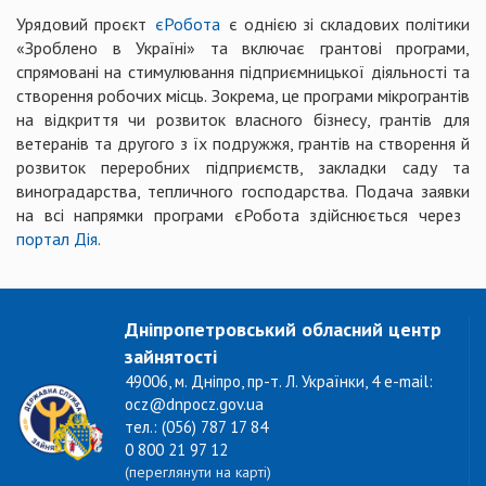
Урядовий проєкт
єРобота
є однією зі складових політики
«Зроблено в Україні» та включає грантові програми,
спрямовані на стимулювання підприємницької діяльності та
створення робочих місць. Зокрема, це програми мікрогрантів
на відкриття чи розвиток власного бізнесу, грантів для
ветеранів та другого з їх подружжя, грантів на створення й
розвиток переробних підприємств, закладки саду та
виноградарства, тепличного господарства. Подача заявки
на всі напрямки програми єРобота здійснюється через
портал Дія
.
Дніпропетровський обласний центр
зайнятості
49006, м. Дніпро, пр-т. Л. Українки, 4 e-mail:
ocz@dnpocz.gov.ua
тел.: (056) 787 17 84
0 800 21 97 12
(переглянути на карті)