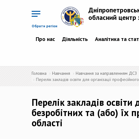
Перейти
до
Дніпропетровсь
основного
матеріалу
обласний центр 
Обрати регіон
Про нас
Діяльність
Аналітика та ста
Головна
Навчання
Навчання за направленням ДСЗ
Перелік закладів освіти для організації професійног
Перелік закладів освіти 
безробітних та (або) їх 
області