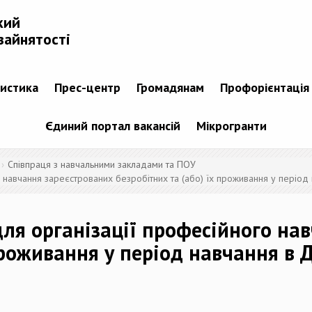
кий
зайнятості
тистика
Прес-центр
Громадянам
Профорієнтація
Єдиний портал вакансій
Мікрогранти
Співпраця з навчальними закладами та ПОУ
о навчання зареєстрованих безробітних та (або) їх проживання у період
для організації професійного на
проживання у період навчання в 