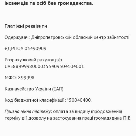
іноземців та осіб без громадянства.
Платіжні реквізити
Одержувач: Дніпропетровський обласний центр зайнятості
ЄДРПОУ 03490909
Розрахунковий рахунок р/р
UA588999980000355409304104001
МФО: 899998
Казначейство України (ЕАП)
Код бюджетної класифікації: *50040400.
Призначення платежу
: оплата за видачу (продовження)
терміну дії дозволу на застосування праці громадядина ПІБ.