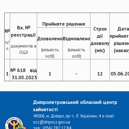
Прийняте рішення
Вх. №
Строк
Дата
№
реєстрації
дії
прийнят
Дозволено
Відмовлено
п/
дозволу
рішен
документів в
п
(кількість
(кількість
(міс)
(наказ
ОЦЗ
осіб)
осіб)
№ 618 від
1
1
-
12
05.06.2
31.05.2023
Дніпропетровський обласний центр
зайнятості
49006, м. Дніпро, пр-т. Л. Українки, 4 e-mail:
ocz@dnpocz.gov.ua
тел.: (056) 787 17 84