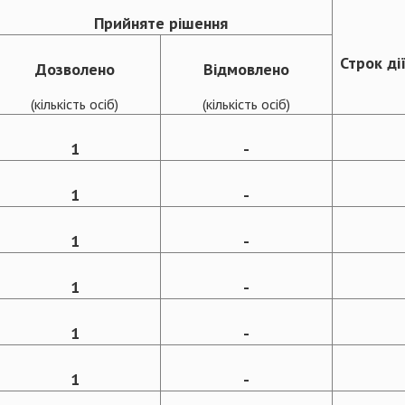
Прийняте рішення
Строк ді
Дозволено
Відмовлено
(кількість осіб)
(кількість осіб)
1
-
1
-
1
-
1
-
1
-
1
-