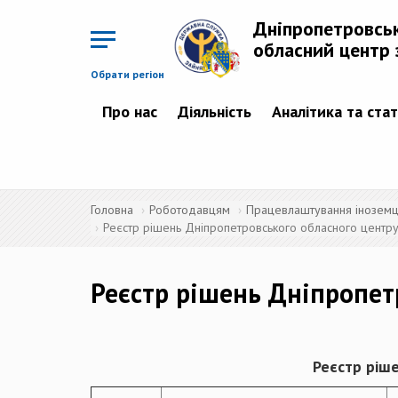
Перейти
до
Дніпропетровсь
основного
матеріалу
обласний центр 
Обрати регіон
Про нас
Діяльність
Аналітика та ста
Головна
Роботодавцям
Працевлаштування іноземців
Реєстр рішень Дніпропетровського обласного центру 
Реєстр рішень Дніпропет
Реєстр ріше