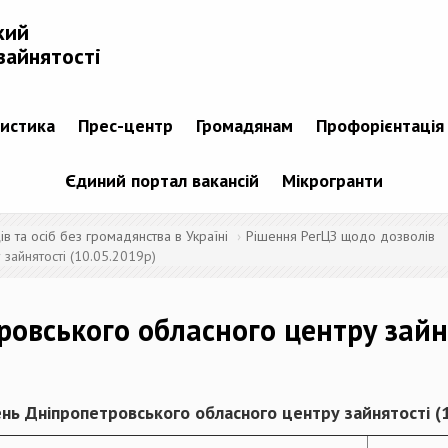
кий
зайнятості
тистика
Прес-центр
Громадянам
Профорієнтація
Єдиний портал вакансій
Мікрогранти
 та осіб без громадянства в Україні
Рішення РегЦЗ щодо дозволів
зайнятості (10.05.2019р)
ровського обласного центру зайн
нь Дніпропетровського обласного центру зайнятості (